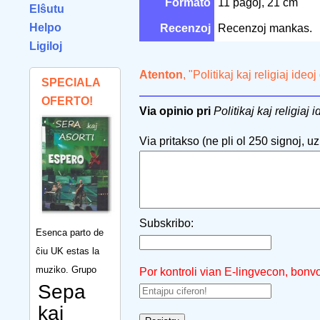
Formato
11 paĝoj, 21 cm
Elŝutu
Helpo
Recenzoj
Recenzoj mankas.
Ligiloj
Atenton
, "Politikaj kaj religiaj id
SPECIALA
OFERTO!
Via opinio pri
Politikaj kaj religia
Via pritakso (ne pli ol 250 signoj, uzu
Subskribo:
Esenca parto de
ĉiu UK estas la
muziko. Grupo
Por kontroli vian E-lingvecon, bonv
Sepa
kaj