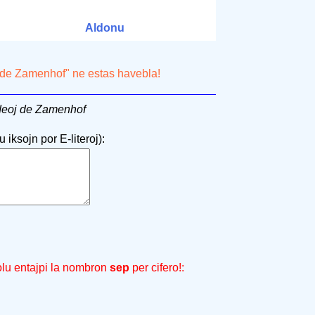
Aldonu
eoj de Zamenhof" ne estas havebla!
j ideoj de Zamenhof
 iksojn por E-literoj):
olu entajpi la nombron
sep
per cifero!: