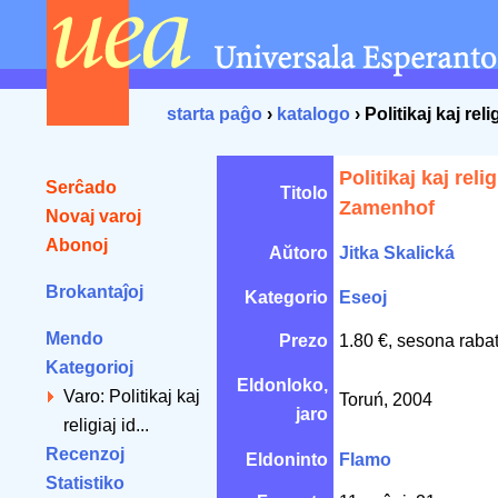
starta paĝo
›
katalogo
› Politikaj kaj re
Politikaj kaj reli
Serĉado
Titolo
Zamenhof
Novaj varoj
Abonoj
Aŭtoro
Jitka Skalická
Brokantaĵoj
Kategorio
Eseoj
Mendo
Prezo
1.80 €, sesona raba
Kategorioj
Eldonloko,
Varo: Politikaj kaj
Toruń, 2004
jaro
religiaj id...
Recenzoj
Eldoninto
Flamo
Statistiko