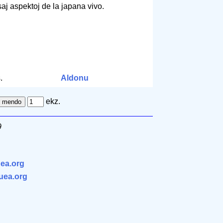
saj aspektoj de la japana vivo.
.
Aldonu
ekz.
9
ea.org
.uea.org