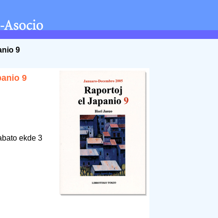
anio 9
panio 9
abato ekde 3