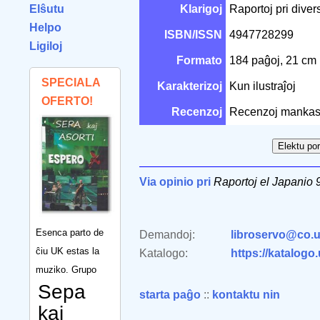
Elŝutu
Klarigoj
Raportoj pri diver
Helpo
ISBN/ISSN
4947728299
Ligiloj
Formato
184 paĝoj, 21 cm
SPECIALA
Karakterizoj
Kun ilustraĵoj
OFERTO!
Recenzoj
Recenzoj mankas
Via opinio pri
Raportoj el Japanio 
Esenca parto de
Demandoj:
libroservo@co.u
ĉiu UK estas la
Katalogo:
https://katalogo
muziko. Grupo
Sepa
starta paĝo
::
kontaktu nin
kaj