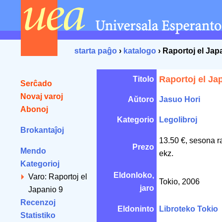
starta paĝo
›
katalogo
› Raportoj el Jap
Raportoj el Ja
Titolo
Serĉado
Novaj varoj
Aŭtoro
Jasuo Hori
Abonoj
Kategorio
Legolibroj
Brokantaĵoj
13.50 €, sesona r
Prezo
Mendo
ekz.
Kategorioj
Eldonloko,
Varo: Raportoj el
Tokio, 2006
jaro
Japanio 9
Recenzoj
Eldoninto
Libroteko Tokio
Statistiko