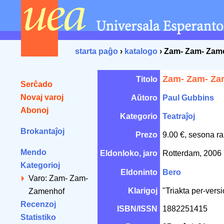
starta paĝo
›
katalogo
› Zam- Zam- Zam
Zam- Zam- Za
Titolo
Serĉado
Novaj varoj
Aŭtoro
Paul Gubbins
Abonoj
Kategorio
Teatraĵoj
Brokantaĵoj
Prezo
9.00 €, sesona ra
Mendo
Eldonloko, jaro
Rotterdam, 2006
Kategorioj
Eldoninto
Bero
Varo: Zam- Zam-
Klarigoj
"Triakta per-versi
Zamenhof
Recenzoj
ISBN/ISSN
1882251415
Statistiko