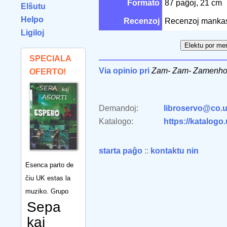
Formato
87 paĝoj, 21 cm
Elŝutu
Helpo
Recenzoj
Recenzoj manka
Ligiloj
SPECIALA
Via opinio pri
Zam- Zam- Zamenho
OFERTO!
Demandoj:
libroservo@co.u
Katalogo:
https://katalogo
starta paĝo
::
kontaktu nin
Esenca parto de
ĉiu UK estas la
muziko. Grupo
Sepa
kaj