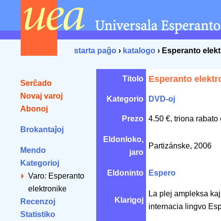
starta paĝo
›
katalogo
› Esperanto elek
Esperanto elektr
Titolo
Serĉado
Novaj varoj
Kategorio
DVD-oj
Abonoj
Prezo
4.50 €, triona rabato
Brokantaĵoj
Eldonloko,
Partizánske, 2006
Mendo
jaro
Kategorioj
Eldoninto
Espero
Varo: Esperanto
elektronike
La plej ampleksa kaj 
Klarigoj
Recenzoj
internacia lingvo Es
Statistiko