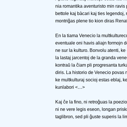
nia romantika aventuristo min ravis pr
bettole kaj bàcari kaj ties legendoj, 
montriĝas plene tio kion diras Renat
En la tiama Venecio la multkultureco
eventuale oni havis aliajn formojn d
ne sur la kulturo. Bonvolu atenti, k
la lastaj jarcentoj de la granda ven
kontraŭ la ĉiam pli progresanta turka
diris. La historio de Venecio povas m
ke multkulturaj socioj estas eblaj, 
kunlabori <…>
Kaj ĉe la fino, ni retroĝuas la poezi
ni ne vere legis eseon, longan pris
taglibron, sed pli ĝuste superis la l