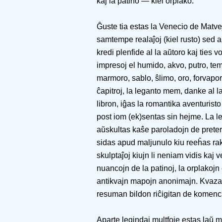
kaj la patino — kiel orplako.
Ĝuste tia estas la Venecio de Matve
samtempe realaĵoj (kiel rusto) sed 
kredi plenfide al la aŭtoro kaj ties 
impresoj el humido, akvo, putro, te
marmoro, sablo, ŝlimo, oro, forvapor
ĉapitroj, la leganto mem, danke al l
libron, iĝas la romantika aventuris
post iom (ek)sentas sin hejme. La l
aŭskultas kaŝe paroladojn de preter
sidas apud maljunulo kiu reeĥas ra
skulptaĵoj kiujn li neniam vidis kaj
nuancojn de la patinoj, la orplakojn ĉ
antikvajn mapojn anonimajn. Kvaza
resuman bildon riĉigitan de komen
Aparte legindaj multfoje estas laŭ m