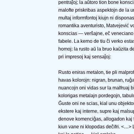
pentraĵoj; la aŭtoro tion bone konscia
malofte priskribas aspektojn de la ur
multaj informfontoj kiujn ni dispon
romantika aventuristo, Matvejević vo
konscias — verŝajne, eĉ veneciano m
fabele. La kerno de tiu ĉi verko esta
homoj: la rusto aŭ la bruo kaŭzita 
pri impresoj kaj sensaĵoj:
Rusto eniras metalon, tie pli malprof
havas kolorojn: nigran, brunan, ruĝa
nuancojn oni vidas sur la malfruaj bi
kolorigas metalajn pordegojn, tabuloj
Ĝuste oni ne scias, kial unu objekto
ekstere kaj interne, supre kaj malsu
denove komenciĝas, allogadon kaj f
kiun vane ni klopodas deĉifri. <…> 