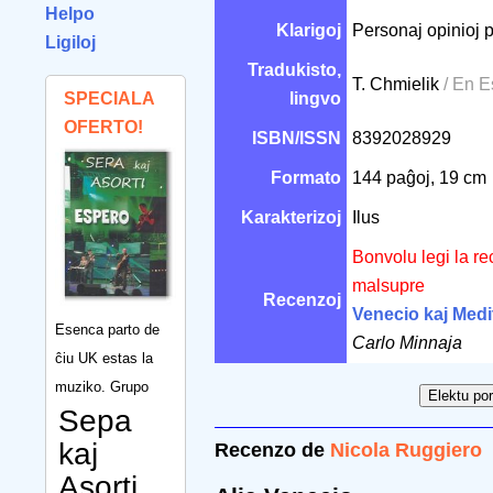
Helpo
Klarigoj
Personaj opinioj p
Ligiloj
Tradukisto,
T. Chmielik
/ En 
SPECIALA
lingvo
OFERTO!
ISBN/ISSN
8392028929
Formato
144 paĝoj, 19 cm
Karakterizoj
Ilus
Bonvolu legi la re
malsupre
Recenzoj
Venecio kaj Med
Esenca parto de
Carlo Minnaja
ĉiu UK estas la
muziko. Grupo
Sepa
kaj
Recenzo de
Nicola Ruggiero
Asorti