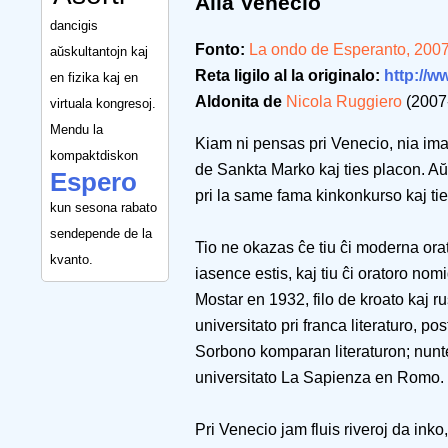
Alia Venecio
dancigis
Fonto:
La ondo de Esperanto, 200
aŭskultantojn kaj
Reta ligilo al la originalo:
http://w
en fizika kaj en
Aldonita de
Nicola Ruggiero
(2007
virtuala kongresoj.
Mendu la
Kiam ni pensas pri Venecio, nia ima
kompaktdiskon
de Sankta Marko kaj ties placon. Aŭ
Espero
pri la same fama kinkonkurso kaj ties
kun sesona rabato
sendepende de la
Tio ne okazas ĉe tiu ĉi moderna ora
kvanto.
iasence estis, kaj tiu ĉi oratoro no
Mostar en 1932, filo de kroato kaj ru
universitato pri franca literaturo, pos
Sorbono komparan literaturon; nuntem
universitato La Sapienza en Romo.
Pri Venecio jam fluis riveroj da inko