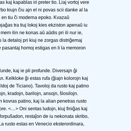
s kaj kapablas iri preter tio. Liaj vortoj vere
bo kiujn ĉiu ajn el ni povas scii danke al la
as en tiu ĉi moderna epoko. Kvazaŭ
jaĝas tra tiuj lokoj kies ekziston apenaŭ iu
em ilin ne konas aŭ aŭdis pri ili nur ie,
s la detaloj pri kiuj ne zorgas distriĝemaj
de pasantaj homoj estigas en li la memoron
unde, kaj ie pli profunde. Diversajn ĝi
n. Kelkloke ĝi estas rufa (ĝiajn kolorojn kaj
ldoj de Ticiano). Tavoloj da rusto kaj patino
n, kradojn, barilojn, ansojn, ŝlosilojn.
n kovras patino, kaj la alian penetras rusto
pre. <…> Oni sentas ludojn, kiuj finiĝas kaj
orpuŝadon, restaĵon de iu nekonata skribo,
La rusto estas en Venecio eksterordinara,