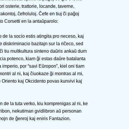
i osterie, trattorie, locande, taverne,
rakontoj, ĉefroluloj. Ĉefe en tiuj ĉi paĝoj
o Corsetti en la antaŭparolo:
 de la socio estis atingita pro neceso, kaj
e diskriminacio bazitajn sur la riĉeco, sed
e ĉi tiu multkultura sinteno daŭris ankaŭ dum
ecia potenco, kiam ĝi estas daŭre batalanta
 imperio, por “savi Eŭropon”, kiel oni tiam
ontri al ni, kaj ĉiuokaze ĝi montras al mi,
ke Oriento kaj Okcidento povas kunvivi kaj
on de la tuta verko, kiu komprenigas al ni, ke
kribon, nekutiman gvidlibron aŭ personan
imojn de ĝenroj kaj eniris Fantazion.