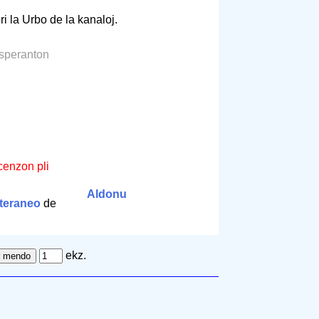
ri la Urbo de la kanaloj.
Esperanton
cenzon pli
Aldonu
iteraneo
de
ekz.