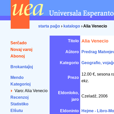
starta paĝo
›
katalogo
› Alia Venecio
Alia Venecio
Titolo
Serĉado
Novaj varoj
Aŭtoro
Predrag Matveje
Abonoj
Kategorio
Geografio, vojaĝ
Brokantaĵoj
12.00 €, sesona r
Mendo
Prezo
ekz.
Kategorioj
Varo: Alia Venecio
Eldonloko,
Czeladź, 2006
Recenzoj
jaro
Statistiko
Elŝutu
Eldoninto
Hejme - Libro-M