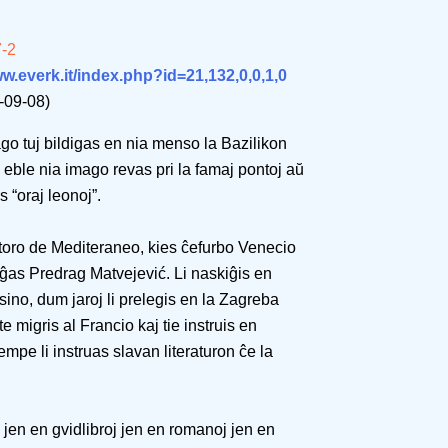
7-2
ww.everk.it/index.php?id=21,132,0,0,1,0
-09-08)
go tuj bildigas en nia menso la Bazilikon
 eble nia imago revas pri la famaj pontoj aŭ
 “oraj leonoj”.
toro de Mediteraneo, kies ĉefurbo Venecio
miĝas Predrag Matvejević. Li naskiĝis en
sino, dum jaroj li prelegis en la Zagreba
te migris al Francio kaj tie instruis en
pe li instruas slavan literaturon ĉe la
, jen en gvidlibroj jen en romanoj jen en