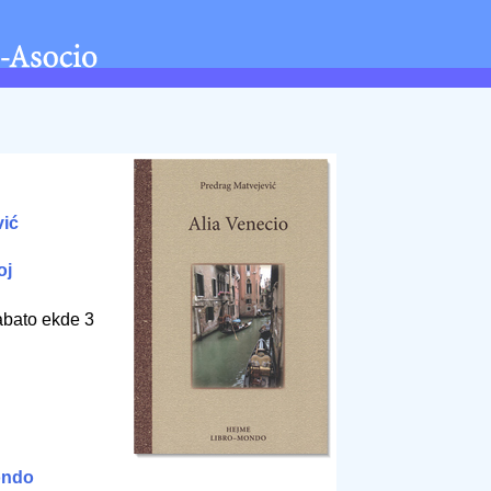
vić
oj
abato ekde 3
ondo