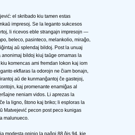
jević: el skribado kiu tamen estas
ankaŭ impresoj. Se la leganto sukcesos
vortoj, li ricevos eble strangajn impresojn —
mpo, beleco, pasinteco, melankolio, miraĝo,
iĝintaj aŭ splendaj bildoj. Post la unuaj
a anonimaj bildoj kiuj taŭge ornamas la
to kiu komencas ami fremdan lokon kaj iom
eganto ekflaras la odorojn ne ĉiam bonajn,
irantoj aŭ de kunmanĝantoj ĉe gastejoj,
kontojn, kaj promenante enamiĝas al
 verŝajne neniam vidos. Li aprezas la
e la ligno, ŝtono kaj briko; li esploras la
ŭ Matvejević pecon post peco kunigas
ca malunueco.
ia modesta opinio la paĝoj 88 ĝis 94, kie