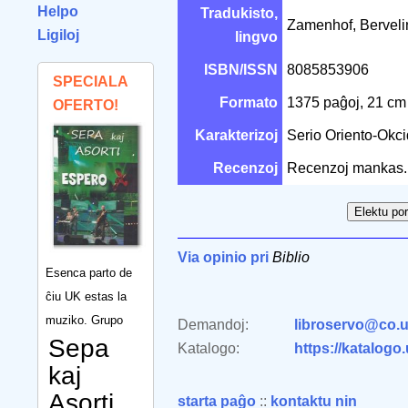
Helpo
Tradukisto,
Zamenhof, Berveli
Ligiloj
lingvo
ISBN/ISSN
8085853906
SPECIALA
Formato
1375 paĝoj, 21 c
OFERTO!
Karakterizoj
Serio Oriento-Okc
Recenzoj
Recenzoj mankas.
Via opinio pri
Biblio
Esenca parto de
ĉiu UK estas la
muziko. Grupo
Demandoj:
libroservo@co.u
Sepa
Katalogo:
https://katalogo
kaj
Asorti
starta paĝo
::
kontaktu nin