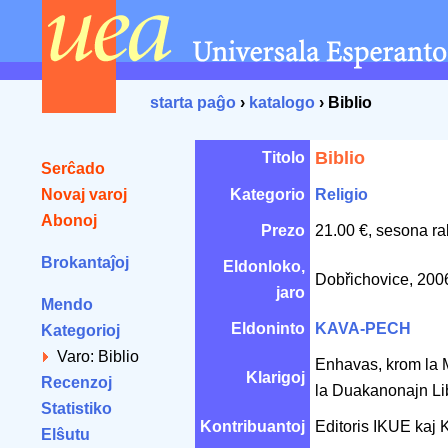
starta paĝo
›
katalogo
› Biblio
Biblio
Titolo
Serĉado
Novaj varoj
Kategorio
Religio
Abonoj
Prezo
21.00 €, sesona ra
Brokantaĵoj
Eldonloko,
Dobřichovice, 20
jaro
Mendo
Eldoninto
KAVA-PECH
Kategorioj
Varo: Biblio
Enhavas, krom la 
Klarigoj
Recenzoj
la Duakanonajn Li
Statistiko
Kontribuantoj
Editoris IKUE kaj
Elŝutu