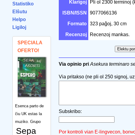
Klarigoj
Pli ol 2300 terminoj (
Statistiko
Elŝutu
ISBN/ISSN
9077066136
Helpo
Formato
323 paĝoj, 30 cm
Ligiloj
Recenzoj
Recenzoj mankas.
SPECIALA
OFERTO!
Via opinio pri
Asekura terminaro s
Via pritakso (ne pli ol 250 signoj, uzu
Esenca parto de
Subskribo:
ĉiu UK estas la
muziko. Grupo
Sepa
Por kontroli vian E-lingvecon, bonv