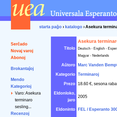
starta paĝo
›
katalogo
› Asekura termin
Asekura terminar
Serĉado
Titolo
Deutsch - English - Esper
Novaj varoj
Magyar - Nederlands
Abonoj
Aŭtoro
Marc Vanden Bemp
Brokantaĵoj
Kategorio
Terminaroj
Mendo
Prezo
18.60 €, sesona raba
Kategorioj
Varo: Asekura
Eldonloko,
2005
terminaro
jaro
sesling...
Eldoninto
FEL / Esperanto 30
Recenzoj