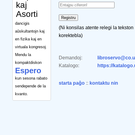
kaj
Asorti
dancigis
(Ni konsilas atente relegi la tekston
aŭskultantojn kaj
korektebla)
en fizika kaj en
virtuala kongresoj.
Mendu la
Demandoj:
libroservo@co.u
kompaktdiskon
Katalogo:
https://katalogo
Espero
kun sesona rabato
starta paĝo
::
kontaktu nin
sendepende de la
kvanto.