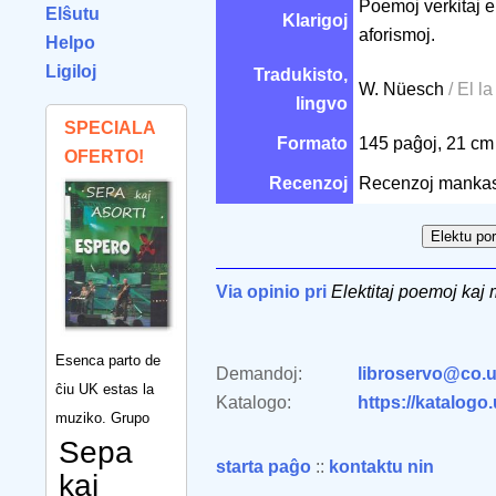
Poemoj verkitaj 
Elŝutu
Klarigoj
aforismoj.
Helpo
Ligiloj
Tradukisto,
W. Nüesch
/ El l
lingvo
SPECIALA
Formato
145 paĝoj, 21 c
OFERTO!
Recenzoj
Recenzoj mankas
Via opinio pri
Elektitaj poemoj kaj
Esenca parto de
Demandoj:
libroservo@co.u
ĉiu UK estas la
Katalogo:
https://katalogo
muziko. Grupo
Sepa
starta paĝo
::
kontaktu nin
kaj