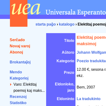
starta paĝo
›
katalogo
› Elektitaj poemo
Elektitaj poem
Serĉado
Titolo
maksimoj
Novaj varoj
Abonoj
Aŭtoro
Johann Wolfgan
Kategorio
Poezio tradukita
Brokantaĵoj
12.00 €, sesona 
Mendo
Prezo
ekz.
Kategorioj
Eldonloko,
Varo: Elektitaj
Bern, 2007
jaro
poemoj kaj maks...
Recenzoj
Eldoninto
La tradukinto
Statistiko