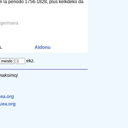
en la periodo 1756-1828, plus kelkdeko da
a germana
m
.
Aldonu
ekz.
 maksimoj
ea.org
.uea.org