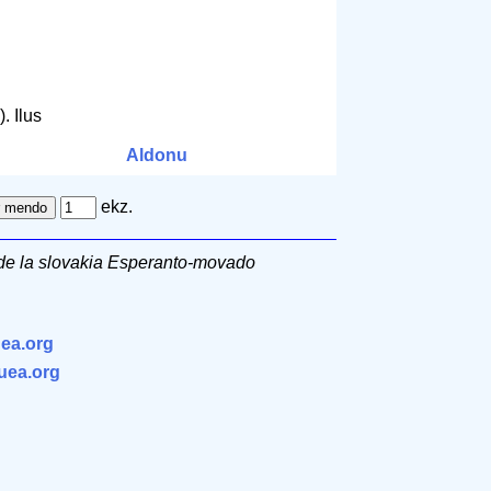
. Ilus
Aldonu
ekz.
 de la slovakia Esperanto-movado
ea.org
.uea.org