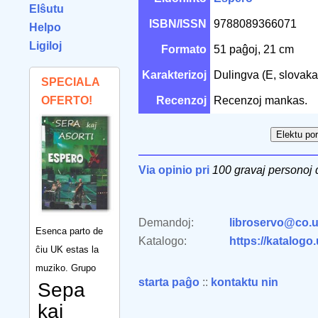
Elŝutu
ISBN/ISSN
9788089366071
Helpo
Ligiloj
Formato
51 paĝoj, 21 cm
Karakterizoj
Dulingva (E, slovaka)
SPECIALA
OFERTO!
Recenzoj
Recenzoj mankas.
Via opinio pri
100 gravaj personoj
Demandoj:
libroservo@co.u
Esenca parto de
Katalogo:
https://katalogo
ĉiu UK estas la
muziko. Grupo
starta paĝo
::
kontaktu nin
Sepa
kaj