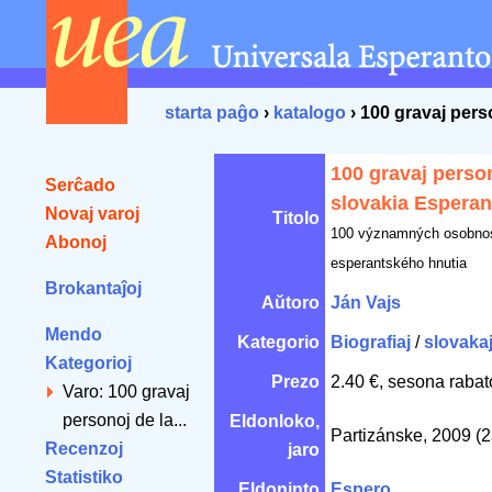
starta paĝo
›
katalogo
› 100 gravaj per
100 gravaj person
Serĉado
slovakia Espera
Novaj varoj
Titolo
100 významných osobnos
Abonoj
esperantského hnutia
Brokantaĵoj
Aŭtoro
Ján Vajs
Mendo
Kategorio
Biografiaj
/
slovakaj
Kategorioj
Prezo
2.40 €, sesona rabat
Varo: 100 gravaj
personoj de la...
Eldonloko,
Partizánske, 2009 (2
Recenzoj
jaro
Statistiko
Eldoninto
Espero