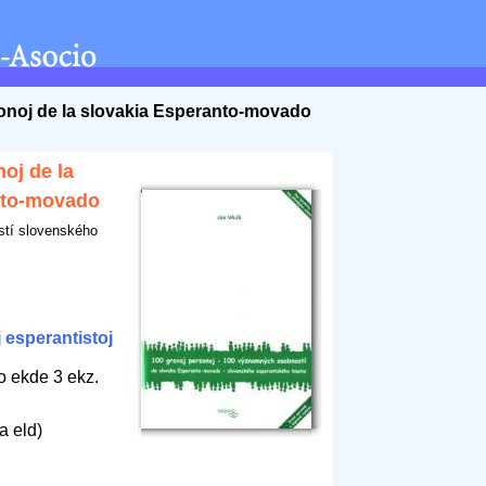
sonoj de la slovakia Esperanto-movado
oj de la
nto-movado
tí slovenského
 esperantistoj
o ekde 3 ekz.
a eld)