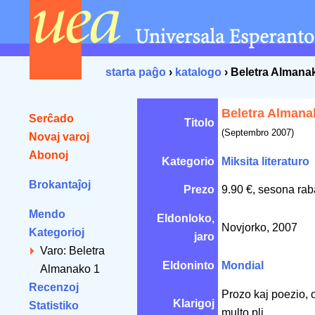
starta paĝo
›
katalogo
› Beletra Almana
Beletra Almana
Serĉado
Titolo
(Septembro 2007)
Novaj varoj
Abonoj
Kategorio
Miksita literaturo
Brokantaĵoj
Prezo
9.90 €, sesona rab
Mendo
Eldonloko,
Novjorko, 2007
Kategorioj
jaro
Varo: Beletra
Eldoninto
Mondial
Almanako 1
Recenzoj
Prozo kaj poezio, o
Klarigoj
Statistiko
multo pli.