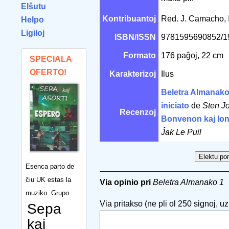
Elŝutu
Kontribuantoj
Red. J. Camacho, I
Helpo
Ligiloj
ISBN/ISSN
9781595690852/
Formato
176 paĝoj, 22 cm
SPECIALA
OFERTO!
Karakterizoj
Ilus
Beletra Almanak
iniciato
de
Sten J
Recenzoj
Bonvenon kaj lon
Ĵak Le Puil
Esenca parto de
ĉiu UK estas la
Via opinio pri
Beletra Almanako 1
muziko. Grupo
Via pritakso (ne pli ol 250 signoj, uzu
Sepa
kaj