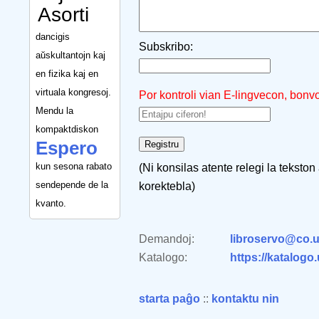
Asorti
dancigis
Subskribo:
aŭskultantojn kaj
en fizika kaj en
virtuala kongresoj.
Por kontroli vian E-lingvecon, bonv
Mendu la
kompaktdiskon
Espero
kun sesona rabato
(Ni konsilas atente relegi la tekston
sendepende de la
korektebla)
kvanto.
Demandoj:
libroservo@co.u
Katalogo:
https://katalogo
starta paĝo
::
kontaktu nin