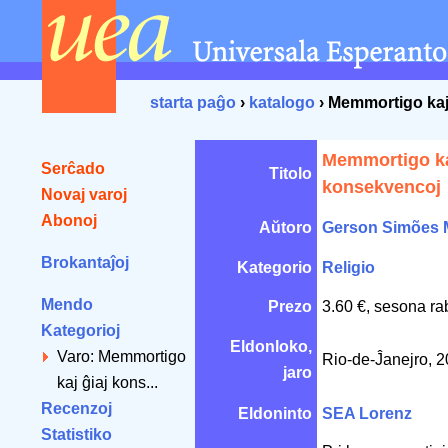
starta paĝo
›
katalogo
› Memmortigo kaj
Memmortigo ka
Serĉado
Titolo
konsekvencoj
Novaj varoj
Abonoj
Aŭtoro
Gerson Simões 
Brokantaĵoj
Kategorio
Religio
Mendo
Prezo
3.60 €, sesona ra
Kategorioj
Eldonloko,
Varo: Memmortigo
Rio-de-Ĵanejro, 
jaro
kaj ĝiaj kons...
Recenzoj
Eldoninto
SEA Lorenz
Statistiko