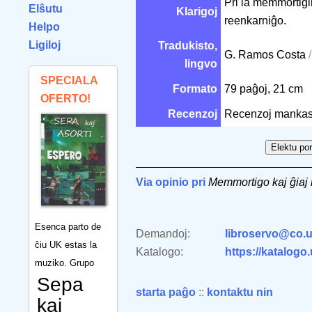
Pri la memmortigin
Elŝutu
Klarigoj
reenkarniĝo.
Helpo
Ligiloj
Tradukisto,
G. Ramos Costa
lingvo
SPECIALA
Formato
79 paĝoj, 21 cm
OFERTO!
Recenzoj
Recenzoj mankas
Via opinio pri
Memmortigo kaj ĝiaj
Esenca parto de
Demandoj:
libroservo@co.u
ĉiu UK estas la
Katalogo:
https://katalogo
muziko. Grupo
Sepa
starta paĝo
::
kontaktu nin
kaj