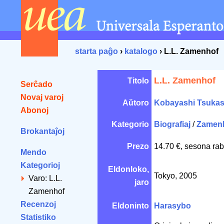
starta paĝo
›
katalogo
› L.L. Zamenhof
L.L. Zamenhof
Titolo
Serĉado
Novaj varoj
Aŭtoro
Kobayashi Tsuka
Abonoj
Kategorio
Biografiaj
/
Zamen
Brokantaĵoj
Prezo
14.70 €, sesona rab
Mendo
Kategorioj
Eldonloko,
Tokyo, 2005
Varo: L.L.
jaro
Zamenhof
Recenzoj
Eldoninto
Harasybo
Statistiko