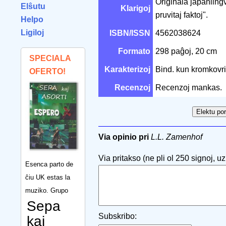
Originala japanling
Elŝutu
Klarigoj
pruvitaj faktoj".
Helpo
Ligiloj
ISBN/ISSN
4562038624
Formato
298 paĝoj, 20 cm
SPECIALA
Karakterizoj
Bind. kun kromkovri
OFERTO!
Recenzoj
Recenzoj mankas.
Via opinio pri
L.L. Zamenhof
Via pritakso (ne pli ol 250 signoj, uzu
Esenca parto de
ĉiu UK estas la
muziko. Grupo
Sepa
Subskribo:
kaj