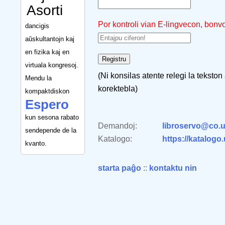
Asorti
Por kontroli vian E-lingvecon, bonv
dancigis
aŭskultantojn kaj
en fizika kaj en
virtuala kongresoj.
(Ni konsilas atente relegi la tekston
Mendu la
korektebla)
kompaktdiskon
Espero
kun sesona rabato
Demandoj:
libroservo@co.u
sendepende de la
Katalogo:
https://katalogo
kvanto.
starta paĝo
::
kontaktu nin