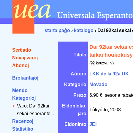
starta paĝo
›
katalogo
› Dai 92kai sekai
Dai 92kai sekai 
Serĉado
taikai houkokus
Titolo
Novaj varoj
(92 kyuzyu ni)
Abonoj
Aŭtoro
LKK de la 92a UK
Brokantaĵoj
Kategorio
Movado
Mendo
Prezo
6.90 €, sesona rabat
Kategorioj
Varo: Dai 92kai
Eldonloko,
Tôkyô-to, 2008
sekai esperanto...
jaro
Recenzoj
Eldoninto
JEI
Statistiko