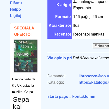
Japanlingva raporto 
Elŝutu
Klarigoj
Esperanto.
Helpo
Ligiloj
Formato
146 paĝoj, 26 cm
Karakterizoj
Ilus
SPECIALA
Recenzoj
Recenzoj mankas.
OFERTO!
Via opinio pri
Dai 92kai sekai espe
Demandoj:
libroservo@co.u
Esenca parto de
Katalogo:
https://katalogo
ĉiu UK estas la
muziko. Grupo
starta paĝo
::
kontaktu nin
Sepa
kaj