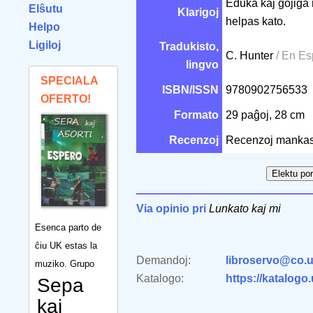
Eduka kaj ĝojiga 
Elŝutu
Klarigoj
helpas kato.
Helpo
Ligiloj
Tradukisto,
C. Hunter
/ En E
lingvo
SPECIALA
ISBN/ISSN
9780902756533
OFERTO!
Formato
29 paĝoj, 28 cm
Recenzoj
Recenzoj mankas
Via opinio pri
Lunkato kaj mi
Esenca parto de
ĉiu UK estas la
Demandoj:
libroservo@co.u
muziko. Grupo
Katalogo:
https://katalogo
Sepa
kaj