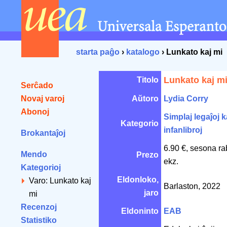
starta paĝo
›
katalogo
› Lunkato kaj mi
Lunkato kaj m
Titolo
Serĉado
Novaj varoj
Aŭtoro
Lydia Corry
Abonoj
Simplaj legaĵoj k
Kategorio
infanlibroj
Brokantaĵoj
6.90 €, sesona ra
Mendo
Prezo
ekz.
Kategorioj
Eldonloko,
Varo: Lunkato kaj
Barlaston, 2022
jaro
mi
Recenzoj
Eldoninto
EAB
Statistiko