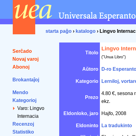
starta paĝo
›
katalogo
› Lingvo Internac
Lingvo Intern
Serĉado
Titolo
("Unua Libro")
Novaj varoj
Abonoj
Aŭtoro
D-ro Esperant
Brokantaĵoj
Kategorio
Lerniloj, vortar
Mendo
4.80 €, sesona 
Prezo
Kategorioj
ekz.
Varo: Lingvo
Eldonloko, jaro
Hajfo, 2008
Internacia
Recenzoj
Eldoninto
La tradukinto
Statistiko