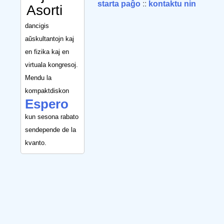
starta paĝo
::
kontaktu nin
Asorti
dancigis
aŭskultantojn kaj
en fizika kaj en
virtuala kongresoj.
Mendu la
kompaktdiskon
Espero
kun sesona rabato
sendepende de la
kvanto.