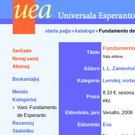
starta paĝo
›
katalogo
› Fundamento de
Fundamento
Serĉado
Titolo
Itala eldono
Novaj varoj
Abonoj
Aŭtoro
L.L. Zamenho
Brokantaĵoj
Kategorio
Lerniloj, vorta
Mendo
8.10 €, sesona
Prezo
Kategorioj
ekz.
Varo: Fundamento
Eldonloko, jaro
Venafro, 2008
de Esperanto
Recenzoj
Eldoninto
Eva
Statistiko