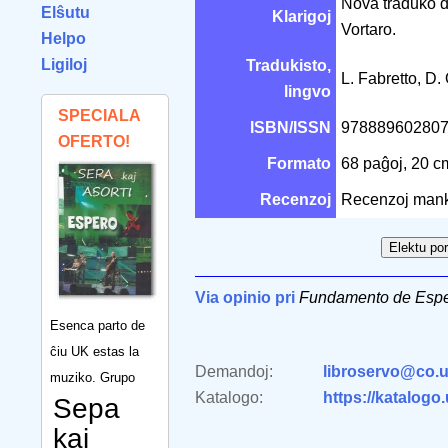
Nova traduko d
Elŝutu
Klarigoj
Vortaro.
Helpo
Ligiloj
Tradukisto,
L. Fabretto, D.
lingvo
SPECIALA
ISBN/ISSN
97888960280
OFERTO!
Formato
68 paĝoj, 20 
Recenzoj
Recenzoj man
Via opinio pri
Fundamento de Espe
Esenca parto de
ĉiu UK estas la
Demandoj:
libroservo@co.u
muziko. Grupo
Katalogo:
https://katalogo
Sepa
kaj