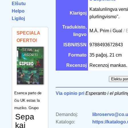
Elŝutu
Katalunlingva vers
Helpo
Klarigoj
plurlingvismo".
Ligiloj
Tradukisto,
M.À. Prim i Gual
/ 
SPECIALA
lingvo
OFERTO!
ISBN/ISSN
9788493672843
Formato
35 paĝoj, 21 cm
Recenzoj
Recenzoj mankas.
Esenca parto de
Via opinio pri
Esperanto i el plurlin
ĉiu UK estas la
muziko. Grupo
Demandoj:
libroservo@co.u
Sepa
Katalogo:
https://katalogo
kaj