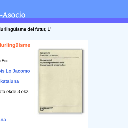
lurlingüisme del futur, L'
plurlingüisme
o Eco
ois Lo Jacomo
/
kataluna
ato ekde 3 ekz.
ana