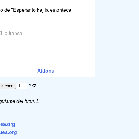
io de "Esperanto kaj la estonteca
El la franca
Aldonu
ekz.
güisme del futur, L'
ea.org
.uea.org