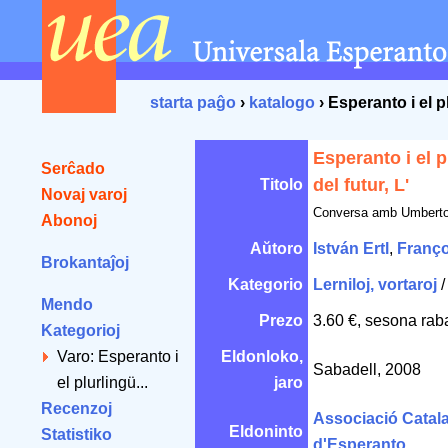
starta paĝo
›
katalogo
› Esperanto i el p
Esperanto i el 
Serĉado
del futur, L'
Titolo
Novaj varoj
Conversa amb Umbert
Abonoj
Aŭtoro
István Ertl
,
Franç
Brokantaĵoj
Kategorio
Lerniloj, vortaroj
Mendo
Prezo
3.60 €, sesona rab
Kategorioj
Varo: Esperanto i
Eldonloko,
Sabadell, 2008
el plurlingü...
jaro
Recenzoj
Associació Catal
Eldoninto
Statistiko
d'Esperanto