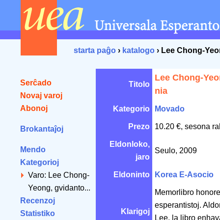
starta paĝo
›
katalogo
› Lee Chong-Yeon
Lee Chong-Yeo
Serĉado
Titolo
nia
Novaj varoj
Abonoj
Kategorio
Movado
Prezo
10.20 €, sesona ra
Brokantaĵoj
Eldonloko,
Mendo
Seulo, 2009
jaro
Kategorioj
Eldoninto
Korea E-Asocio
Varo: Lee Chong-
Yeong, gvidanto...
Memorlibro honore a
Recenzoj
esperantistoj. Aldo
Klarigoj
Statistiko
Lee, la libro enhav