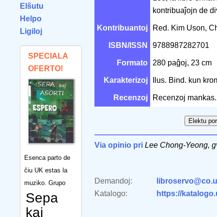
Elŝutu
kontribuaĵojn de di
Helpo
Kontribuantoj
Red. Kim Uson, C
Ligiloj
ISBN/ISSN
9788987282701
SPECIALA
Formato
280 paĝoj, 23 cm
OFERTO!
Karakterizoj
Ilus. Bind. kun kr
Recenzoj
Recenzoj mankas.
Via opinio pri
Lee Chong-Yeong, gv
Esenca parto de
ĉiu UK estas la
Demandoj:
libroservo@co.u
muziko. Grupo
Katalogo:
https://katalogo
Sepa
kaj