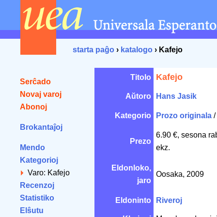
starta paĝo
›
katalogo
› Kafejo
Kafejo
Titolo
Serĉado
Novaj varoj
Aŭtoro
Hans Jasik
Abonoj
Kategorio
Prozo originala
Brokantaĵoj
6.90 €, sesona ra
Prezo
Mendo
ekz.
Kategorioj
Eldonloko,
Varo: Kafejo
Oosaka, 2009
jaro
Recenzoj
Statistiko
Eldoninto
Riveroj
Elŝutu