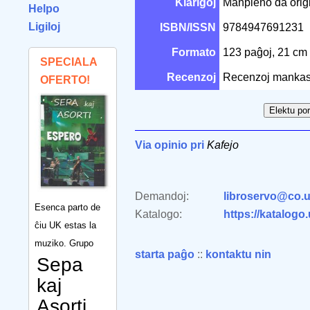
Klarigoj
Manpleno da origin
Helpo
Ligiloj
ISBN/ISSN
9784947691231
Formato
123 paĝoj, 21 cm
SPECIALA
Recenzoj
Recenzoj mankas
OFERTO!
Via opinio pri
Kafejo
Demandoj:
libroservo@co.u
Esenca parto de
Katalogo:
https://katalogo
ĉiu UK estas la
muziko. Grupo
starta paĝo
::
kontaktu nin
Sepa
kaj
Asorti