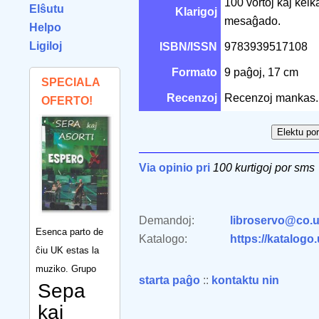
100 vortoj kaj kelk
Elŝutu
Klarigoj
mesaĝado.
Helpo
Ligiloj
ISBN/ISSN
9783939517108
Formato
9 paĝoj, 17 cm
SPECIALA
Recenzoj
Recenzoj mankas.
OFERTO!
Via opinio pri
100 kurtigoj por sms
Demandoj:
libroservo@co.u
Esenca parto de
Katalogo:
https://katalogo
ĉiu UK estas la
muziko. Grupo
starta paĝo
::
kontaktu nin
Sepa
kaj