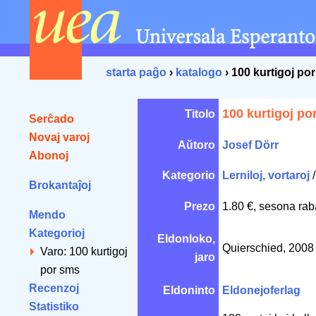
starta paĝo
›
katalogo
› 100 kurtigoj po
100 kurtigoj po
Titolo
Serĉado
Novaj varoj
Aŭtoro
Josef Dörr
Abonoj
Kategorio
Lerniloj, vortaroj
Brokantaĵoj
Prezo
1.80 €, sesona rab
Mendo
Kategorioj
Eldonloko,
Quierschied, 200
Varo: 100 kurtigoj
jaro
por sms
Recenzoj
Eldoninto
Eldonejoferlag
Statistiko