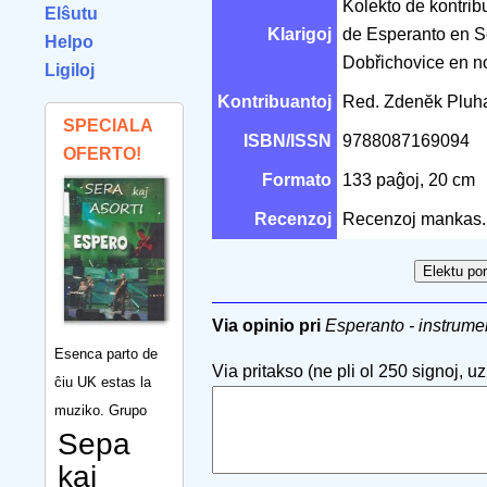
Kolekto de kontrib
Elŝutu
Klarigoj
de Esperanto en Sc
Helpo
Dobřichovice en 
Ligiloj
Kontribuantoj
Red. Zdenĕk Pluh
SPECIALA
ISBN/ISSN
9788087169094
OFERTO!
Formato
133 paĝoj, 20 cm
Recenzoj
Recenzoj mankas.
Via opinio pri
Esperanto - instrume
Esenca parto de
Via pritakso (ne pli ol 250 signoj, uzu
ĉiu UK estas la
muziko. Grupo
Sepa
kaj