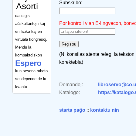
Subskribo:
Asorti
dancigis
Por kontroli vian E-lingvecon, bonv
aŭskultantojn kaj
en fizika kaj en
virtuala kongresoj.
Mendu la
(Ni konsilas atente relegi la tekston
kompaktdiskon
Espero
korektebla)
kun sesona rabato
sendepende de la
Demandoj:
libroservo@co.u
kvanto.
Katalogo:
https://katalogo
starta paĝo
::
kontaktu nin