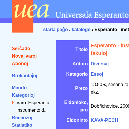
starta paĝo
›
katalogo
› Esperanto - ins
Esperanto - in
Serĉado
Titolo
fakuloj
Novaj varoj
Abonoj
Aŭtoro
Diversaj
Kategorio
Eseoj
Brokantaĵoj
13.80 €, sesona ra
Mendo
Prezo
ekz.
Kategorioj
Eldonloko,
Varo: Esperanto -
Dobřichovice, 20
jaro
instrumento d...
Recenzoj
Eldoninto
KAVA-PECH
Statistiko