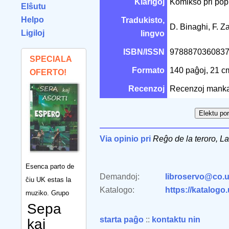
Klarigoj
Komikso pri popu
Elŝutu
Helpo
Tradukisto,
D. Binaghi, F. 
Ligiloj
lingvo
ISBN/ISSN
978887036083
SPECIALA
Formato
140 paĝoj, 21 
OFERTO!
Recenzoj
Recenzoj manka
Via opinio pri
Reĝo de la teroro, La
Esenca parto de
Demandoj:
libroservo@co.u
ĉiu UK estas la
Katalogo:
https://katalogo
muziko. Grupo
Sepa
starta paĝo
::
kontaktu nin
kaj