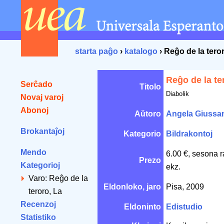
starta paĝo
›
katalogo
› Reĝo de la tero
Reĝo de la te
Serĉado
Titolo
Diabolik
Novaj varoj
Abonoj
Aŭtoro
Angela Giussa
Brokantaĵoj
Kategorio
Bildrakontoj
Mendo
6.00 €, sesona 
Prezo
Kategorioj
ekz.
Varo: Reĝo de la
Eldonloko, jaro
Pisa, 2009
teroro, La
Recenzoj
Eldoninto
Edistudio
Statistiko