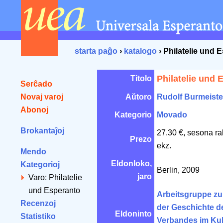
starta paĝo
›
katalogo
› Philatelie und 
Philatelie und 
Titolo
Serĉado
Novaj varoj
Aŭtoro
Rudolf Burmeiste
Abonoj
Kategorio
Movado
Brokantaĵoj
27.30 €, sesona ra
Prezo
ekz.
Mendo
Eldonloko,
Kategorioj
Berlin, 2009
jaro
Varo: Philatelie
und Esperanto
Arbeitsgruppe zu
Recenzoj
der Geschichte d
Eldoninto
Statistiko
Verbandes im Kul