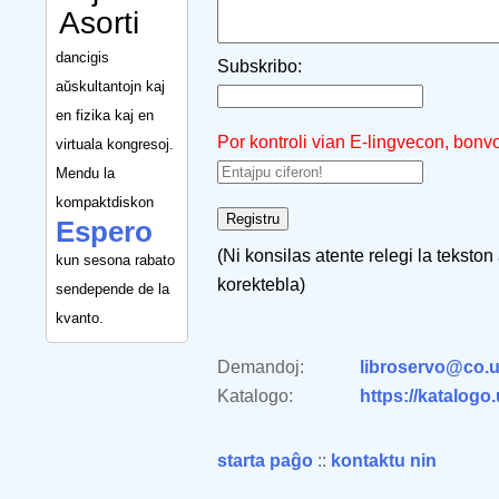
Asorti
dancigis
Subskribo:
aŭskultantojn kaj
en fizika kaj en
Por kontroli vian E-lingvecon, bonv
virtuala kongresoj.
Mendu la
kompaktdiskon
Espero
(Ni konsilas atente relegi la tekston
kun sesona rabato
korektebla)
sendepende de la
kvanto.
Demandoj:
libroservo@co.u
Katalogo:
https://katalogo
starta paĝo
::
kontaktu nin