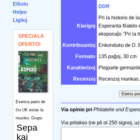
Elŝutu
DDR
Helpo
Pri la historio de l
Ligiloj
Klarigoj
Esperanta filatelo 
eksponaĵo "Pri la h
SPECIALA
OFERTO!
Kontribuantoj
Enkonduko de D. 
Formato
135 paĝoj, 30 cm
Karakterizoj
Plejparte germanli
Recenzoj
Recenzoj mankas.
Esenca parto de
Via opinio pri
Philatelie und Esper
ĉiu UK estas la
muziko. Grupo
Via pritakso (ne pli ol 250 signoj, uzu
Sepa
kaj