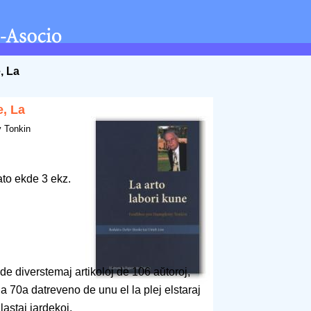
, La
e, La
y Tonkin
ato ekde 3 ekz.
e diverstemaj artikoloj de 106 aŭtoroj,
a 70a datreveno de unu el la plej elstaraj
lastaj jardekoj.