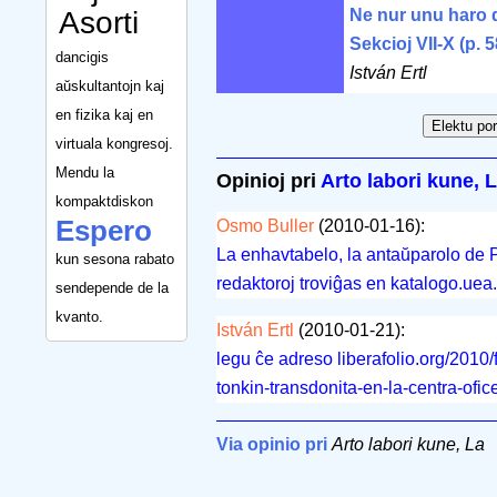
Asorti
Ne nur unu haro 
Sekcioj VII-X (p. 
dancigis
István Ertl
aŭskultantojn kaj
en fizika kaj en
virtuala kongresoj.
Mendu la
Opinioj pri
Arto labori kune, 
kompaktdiskon
Espero
Osmo Buller
(2010-01-16):
La enhavtabelo, la antaŭparolo de 
kun sesona rabato
redaktoroj troviĝas en katalogo.uea
sendepende de la
kvanto.
István Ertl
(2010-01-21):
legu ĉe adreso liberafolio.org/2010
tonkin-transdonita-en-la-centra-ofic
Via opinio pri
Arto labori kune, La