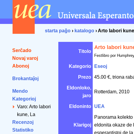
starta paĝo
›
katalogo
› Arto labori kune
Arto labori kun
Serĉado
Titolo
Festlibro por Humphre
Novaj varoj
Abonoj
Kategorio
Eseoj
Prezo
45.00 €, triona rab
Brokantaĵoj
Eldonloko,
Mendo
Rotterdam, 2010
jaro
Kategorioj
Eldoninto
UEA
Varo: Arto labori
kune, La
Panorama kolekto d
Recenzoj
Klarigoj
eldonita okaze de l
Statistiko
esperantistoj de la 