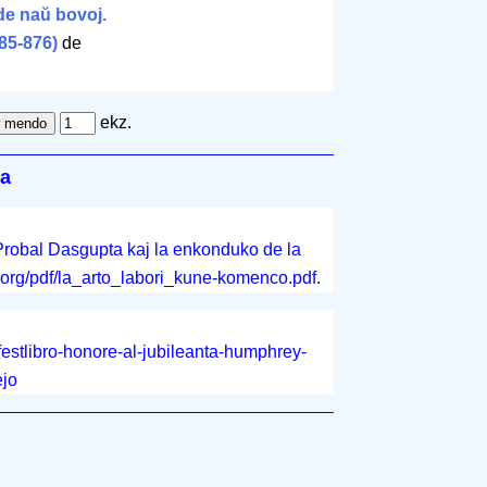
de naŭ bovoj.
585-876)
de
ekz.
La
Probal Dasgupta kaj la enkonduko de la
.org/pdf/la_arto_labori_kune-komenco.pdf.
/festlibro-honore-al-jubileanta-humphrey-
ejo