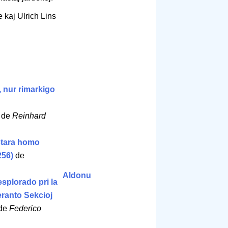
 kaj Ulrich Lins
 nur rimarkigo
de
Reinhard
lstara homo
-256)
de
Aldonu
esplorado pri la
eranto Sekcioj
de
Federico