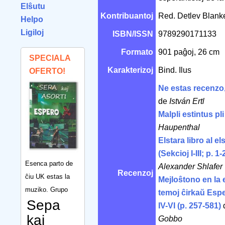
Elŝutu
Kontribuantoj
Red. Detlev Blanke
Helpo
Ligiloj
ISBN/ISSN
9789290171133
Formato
901 paĝoj, 26 cm
SPECIALA
Karakterizoj
Bind. Ilus
OFERTO!
Ne estas recenzo,
de
István Ertl
Malpli estintus pli
Haupenthal
Elstara libro al e
(Sekcioj I-III; p. 1
Esenca parto de
Alexander Shlafer
Recenzoj
ĉiu UK estas la
Mejloŝtono en la 
muziko. Grupo
temoj ĉirkaŭ Esp
Sepa
IV-VI (p. 257-581)
kaj
Gobbo