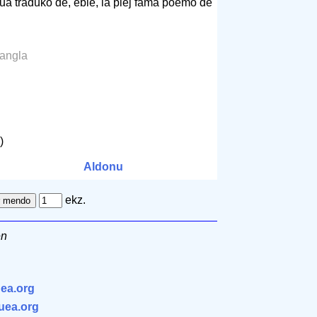
a traduko de, eble, la plej fama poemo de
a angla
E)
Aldonu
ekz.
en
ea.org
.uea.org