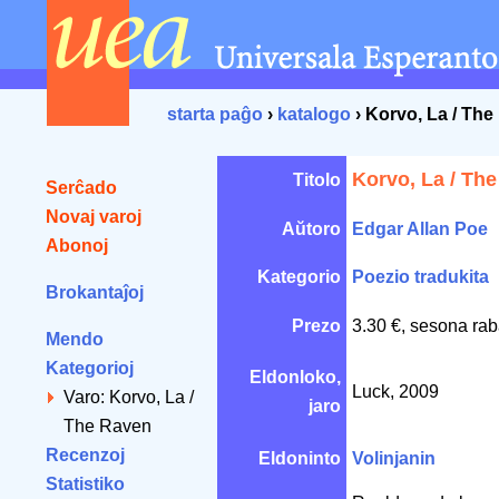
starta paĝo
›
katalogo
› Korvo, La / Th
Korvo, La / Th
Titolo
Serĉado
Novaj varoj
Aŭtoro
Edgar Allan Poe
Abonoj
Kategorio
Poezio tradukita
Brokantaĵoj
Prezo
3.30 €, sesona rab
Mendo
Kategorioj
Eldonloko,
Luck, 2009
Varo: Korvo, La /
jaro
The Raven
Recenzoj
Eldoninto
Volinjanin
Statistiko