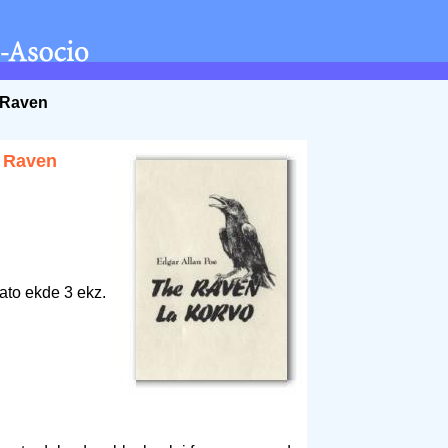
e Raven
e Raven
ato ekde 3 ekz.