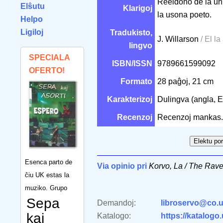
Reeldono de la unu
Elŝutu
Klarigoj
la usona poeto.
Helpo
Ligiloj
Tradukisto,
J. Willarson
/ El l
lingvo
SPECIALA
ISBN/ISSN
9789661599092
OFERTO!
Formato
28 paĝoj, 21 cm
Karakterizoj
Dulingva (angla, 
Recenzoj
Recenzoj mankas.
Esenca parto de
Via opinio pri
Korvo, La / The Rav
ĉiu UK estas la
muziko. Grupo
Sepa
Demandoj:
libroservo@co.u
kaj
Katalogo:
https://katalogo