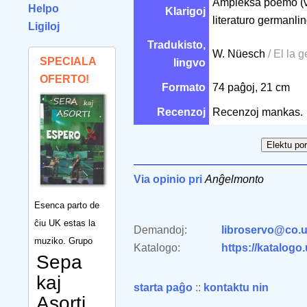
Ampleksa poemo (ver
Helpo
Klarigoj
literaturo germanli
Ligiloj
Tradukisto,
W. Nüesch
/ El la
SPECIALA
lingvo
OFERTO!
Formato
74 paĝoj, 21 cm
Recenzoj
Recenzoj mankas.
Via opinio pri
Anĝelmonto
Esenca parto de
ĉiu UK estas la
Demandoj:
libroservo@co.u
muziko. Grupo
Katalogo:
https://katalogo
Sepa
kaj
starta paĝo
::
kontaktu nin
Asorti