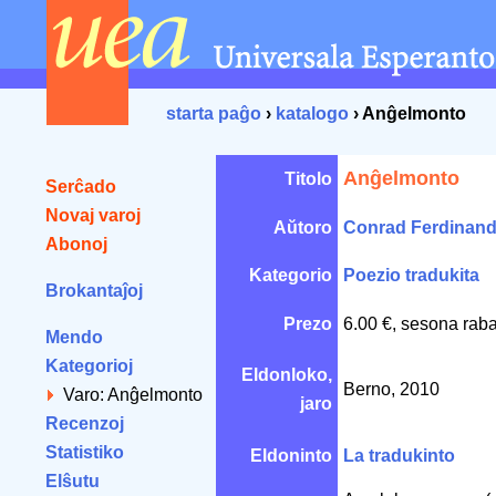
starta paĝo
›
katalogo
› Anĝelmonto
Anĝelmonto
Titolo
Serĉado
Novaj varoj
Aŭtoro
Conrad Ferdinand
Abonoj
Kategorio
Poezio tradukita
Brokantaĵoj
Prezo
6.00 €, sesona raba
Mendo
Kategorioj
Eldonloko,
Berno, 2010
Varo: Anĝelmonto
jaro
Recenzoj
Statistiko
Eldoninto
La tradukinto
Elŝutu