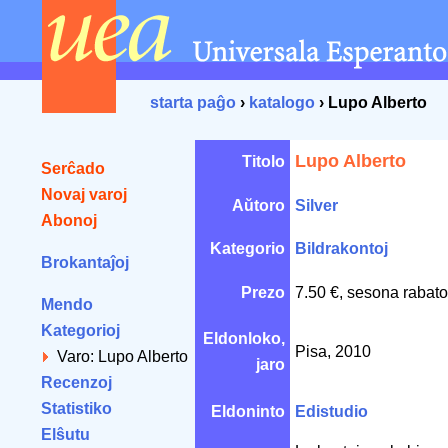
starta paĝo
›
katalogo
› Lupo Alberto
Lupo Alberto
Titolo
Serĉado
Novaj varoj
Aŭtoro
Silver
Abonoj
Kategorio
Bildrakontoj
Brokantaĵoj
Prezo
7.50 €, sesona rabato
Mendo
Kategorioj
Eldonloko,
Pisa, 2010
Varo: Lupo Alberto
jaro
Recenzoj
Statistiko
Eldoninto
Edistudio
Elŝutu