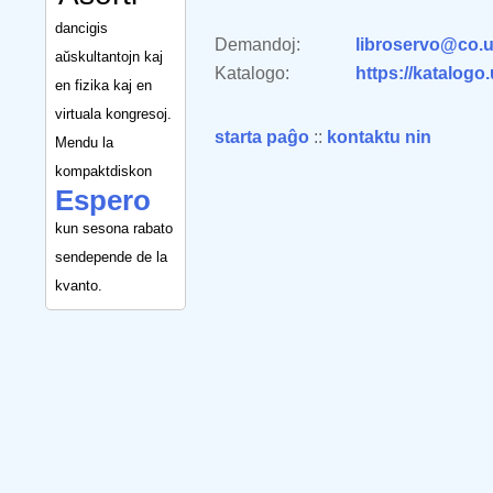
dancigis
Demandoj:
libroservo@co.u
aŭskultantojn kaj
Katalogo:
https://katalogo
en fizika kaj en
virtuala kongresoj.
starta paĝo
::
kontaktu nin
Mendu la
kompaktdiskon
Espero
kun sesona rabato
sendepende de la
kvanto.