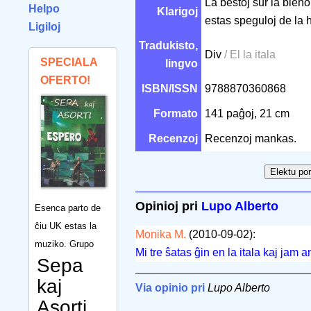
La bestoj sur la bieno
Helpo
Klarigoj
estas speguloj de la h
Ligiloj
Tradukisto,
Div
/ El la itala
SPECIALA
lingvo
OFERTO!
ISBN/ISSN
9788870360868
Formato
141 paĝoj, 21 cm
Recenzoj
Recenzoj mankas.
Opinioj pri
Lupo Alberto
Esenca parto de
ĉiu UK estas la
Monika M.
(2010-09-02):
muziko. Grupo
Mi tre ŝatas ĝin en la itala kaj jam 
Sepa
kaj
Via opinio pri
Lupo Alberto
Asorti