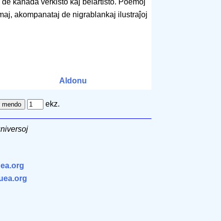
 de kanada verkisto kaj belartisto. Poemoj
maj, akompanataj de nigrablankaj ilustraĵoj
Aldonu
ekz.
universoj
ea.org
.uea.org