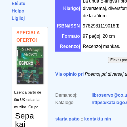
La unua E-lingva libro
Elŝutu
Klarigoj
diverstemaj, diversfor
Helpo
de la aŭtoro.
Ligiloj
ISBN/ISSN
9782981119018(!)
SPECIALA
Formato
97 paĝoj, 20 cm
OFERTO!
Recenzoj
Recenzoj mankas.
Via opinio pri
Poemoj pri diversaj 
Esenca parto de
Demandoj:
libroservo@co.u
ĉiu UK estas la
Katalogo:
https://katalogo
muziko. Grupo
Sepa
starta paĝo
::
kontaktu nin
kaj