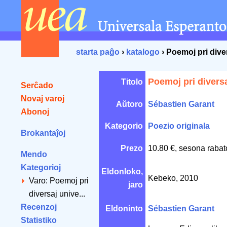
starta paĝo
›
katalogo
› Poemoj pri dive
Poemoj pri diversa
Titolo
Serĉado
Novaj varoj
Aŭtoro
Sébastien Garant
Abonoj
Kategorio
Poezio originala
Brokantaĵoj
Prezo
10.80 €, sesona rabat
Mendo
Kategorioj
Eldonloko,
Kebeko, 2010
Varo: Poemoj pri
jaro
diversaj unive...
Recenzoj
Eldoninto
Sébastien Garant
Statistiko