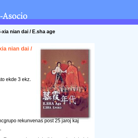
-xia nian dai / E.sha age
ia nian dai /
to ekde 3 ekz.
ncgrupo rekunvenas post 25 jaroj kaj
.