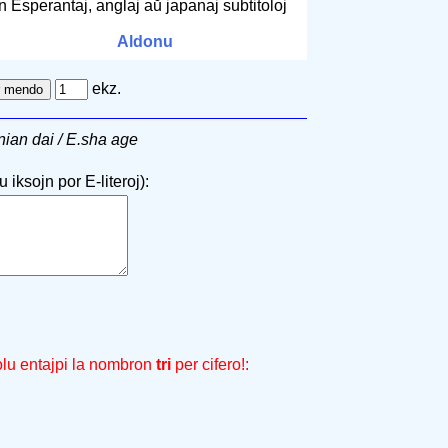
n Esperantaj, anglaj aŭ japanaj subtitoloj
Aldonu
ekz.
nian dai / E.sha age
 iksojn por E-literoj):
olu entajpi la nombron
tri
per cifero!: