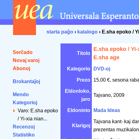
starta paĝo
›
katalogo
› E.sha epoko / Yi
E.sha epoko / Yi-x
Serĉado
Titolo
E.sha age
Novaj varoj
Abonoj
Kategorio
DVD-oj
Prezo
15.00 €, sesona raba
Brokantaĵoj
Eldonloko,
Mendo
Tajvano, 2009
jaro
Kategorioj
Eldoninto
Mada Ideas
Varo: E.sha epoko
/ Yi-xia nian...
Tajvana kant- kaj da
Klarigoj
Recenzoj
prezentas muzikalon
Statistiko