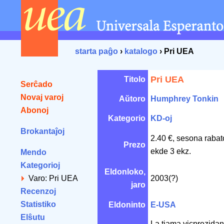
starta paĝo
›
katalogo
› Pri UEA
Pri UEA
Titolo
Serĉado
Novaj varoj
Aŭtoro
Humphrey Tonkin
Abonoj
Kategorio
KD-oj
Brokantaĵoj
2.40 €, sesona rabat
Prezo
ekde 3 ekz.
Mendo
Kategorioj
Eldonloko,
Varo: Pri UEA
2003(?)
jaro
Recenzoj
Statistiko
Eldoninto
E-USA
Elŝutu
La tiama vicprezidan