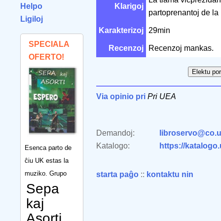
Helpo
Klarigoj
partoprenantoj de l
Ligiloj
Karakterizoj
29min
SPECIALA
Recenzoj
Recenzoj mankas.
OFERTO!
Via opinio pri
Pri UEA
Demandoj:
libroservo@co.u
Katalogo:
https://katalogo
Esenca parto de
ĉiu UK estas la
muziko. Grupo
starta paĝo
::
kontaktu nin
Sepa
kaj
Asorti