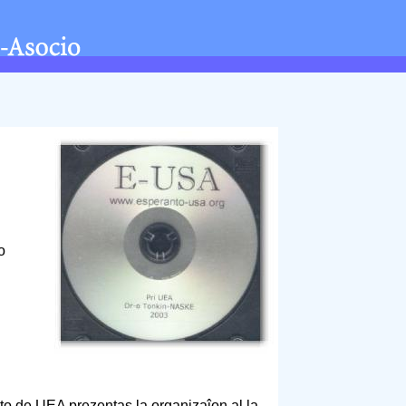
o
to de UEA prezentas la organizaĵon al la