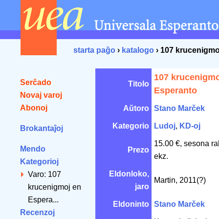
starta paĝo
›
katalogo
› 107 krucenigmo
107 krucenigmo
Serĉado
Titolo
Esperanto
Novaj varoj
Abonoj
Aŭtoro
Stano Marček
Kategorio
Ludoj
,
KD-oj
Brokantaĵoj
15.00 €, sesona ra
Mendo
Prezo
ekz.
Kategorioj
Eldonloko,
Varo: 107
Martin, 2011(?)
jaro
krucenigmoj en
Espera...
Eldoninto
Stano Marček
Recenzoj