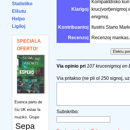
Kompaktdisko kun p
Statistiko
Klarigoj
kruc(vort)enigmoj e
Elŝutu
enigmoj.
Helpo
Ligiloj
Kontribuantoj
Ilustris Stano Mar
Recenzoj
Recenzoj mankas.
SPECIALA
OFERTO!
Via opinio pri
107 krucenigmoj en 
Via pritakso (ne pli ol 250 signoj, uzu
Esenca parto de
ĉiu UK estas la
Subskribo:
muziko. Grupo
Sepa