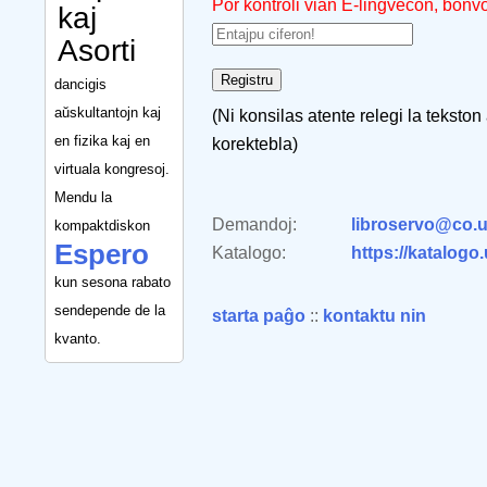
Por kontroli vian E-lingvecon, bonv
kaj
Asorti
dancigis
aŭskultantojn kaj
(Ni konsilas atente relegi la tekston
en fizika kaj en
korektebla)
virtuala kongresoj.
Mendu la
Demandoj:
libroservo@co.u
kompaktdiskon
Espero
Katalogo:
https://katalogo
kun sesona rabato
sendepende de la
starta paĝo
::
kontaktu nin
kvanto.