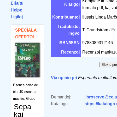
Komplete ilustrita 
Elŝutu
Klarigoj
formato pdf, kaj vo
Helpo
Ligiloj
Kontribuantoj
Ilustris Linda Mar
Tradukisto,
T. Grundström
/ En
SPECIALA
lingvo
OFERTO!
ISBN/ISSN
9788089312146
Recenzoj
Recenzoj mankas.
Via opinio pri
Esperanto mutkattom
Esenca parto de
ĉiu UK estas la
Demandoj:
libroservo@co.u
muziko. Grupo
Katalogo:
https://katalogo
Sepa
kaj