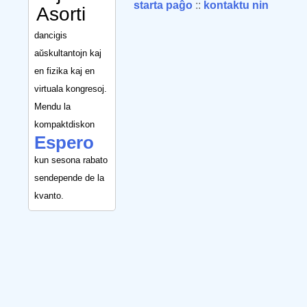
starta paĝo
::
kontaktu nin
Asorti
dancigis
aŭskultantojn kaj
en fizika kaj en
virtuala kongresoj.
Mendu la
kompaktdiskon
Espero
kun sesona rabato
sendepende de la
kvanto.