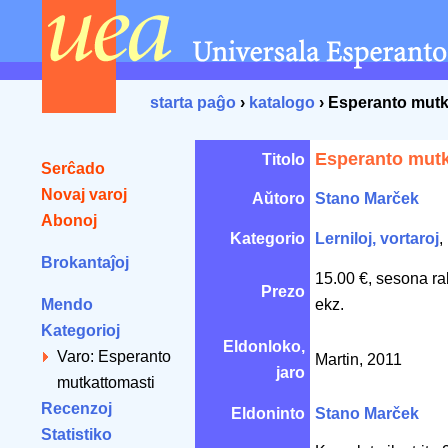
starta paĝo
›
katalogo
› Esperanto mutk
Esperanto mutk
Titolo
Serĉado
Novaj varoj
Aŭtoro
Stano Marček
Abonoj
Kategorio
Lerniloj, vortaroj
,
Brokantaĵoj
15.00 €, sesona ra
Prezo
Mendo
ekz.
Kategorioj
Eldonloko,
Varo: Esperanto
Martin, 2011
jaro
mutkattomasti
Recenzoj
Eldoninto
Stano Marček
Statistiko