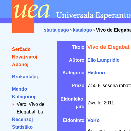
starta paĝo
›
katalogo
› Vivo de Elegaba
Vivo de Elegabal,
Titolo
Serĉado
Novaj varoj
Aŭtoro
Elio Lampridio
Abonoj
Kategorio
Historio
Brokantaĵoj
Prezo
7.50 €, sesona rabat
Mendo
Kategorioj
Eldonloko,
Zwolle, 2011
Varo: Vivo de
jaro
Elegabal, La
Recenzoj
Eldoninto
VoKo
Statistiko