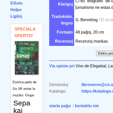
Ĉi tiu "biografio" de
Elŝutu
Klarigoj
ĵurnalismo ne estas 
Helpo
Ligiloj
Tradukisto,
G. Berveling
/ El la l
lingvo
SPECIALA
Formato
48 paĝoj, 20 cm
OFERTO!
Recenzoj
Recenzoj mankas.
Via opinio pri
Vivo de Elegabal, La
Esenca parto de
Demandoj:
libroservo@co.u
ĉiu UK estas la
Katalogo:
https://katalogo
muziko. Grupo
Sepa
starta paĝo
::
kontaktu nin
kaj