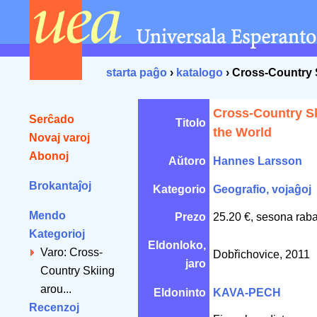
starta paĝo
›
katalogo
› Cross-Country 
Cross-Country S
Serĉado
Titolo
the World
Novaj varoj
Abonoj
Aŭtoro
Hannes Larsson
Brokantaĵoj
Kategorio
Geografio, vojaĝoj
Mendo
Prezo
25.20 €, sesona raba
Kategorioj
Eldonloko,
Varo: Cross-
Dobřichovice, 2011
jaro
Country Skiing
arou...
Eldoninto
KAVA-PECH
Recenzoj