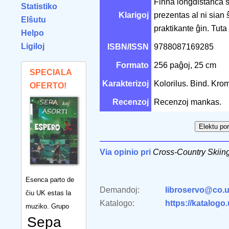
Finna longdistanca s
Statistiko
Klarigoj
prezentas al ni sian 
Elŝutu
praktikante ĝin. Tuta
Helpo
Ligiloj
ISBN/ISSN
9788087169285
Formato
256 paĝoj, 25 cm
SPECIALA
Karakterizoj
Kolorilus. Bind. Kro
OFERTO!
Recenzoj
Recenzoj mankas.
Via opinio pri
Cross-Country Skiin
Esenca parto de
Demandoj:
libroservo@co.u
ĉiu UK estas la
Katalogo:
https://katalogo
muziko. Grupo
Sepa