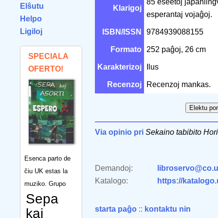
85 eseetoj japanlingva
Elŝutu
Klarigoj
esperantaj vojaĝoj.
Helpo
Ligiloj
ISBN/ISSN
9784939088155
Formato
252 paĝoj, 26 cm
SPECIALA
Karakterizoj
Ilus
OFERTO!
Recenzoj
Recenzoj mankas.
Via opinio pri
Sekaino tabibito Ho
Esenca parto de
Demandoj:
libroservo@co.u
ĉiu UK estas la
Katalogo:
https://katalogo
muziko. Grupo
Sepa
starta paĝo
::
kontaktu nin
kaj