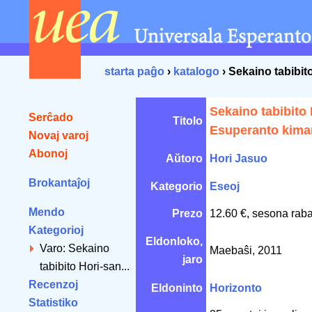
starta paĝo
›
katalogo
› Sekaino tabibi
Sekaino tabibito
Serĉado
Titolo
Esuperanto kim
Novaj varoj
Abonoj
Aŭtoro
Hori Jasuo
Brokantaĵoj
Kategorio
Eseoj
Mendo
Prezo
12.60 €, sesona raba
Kategorioj
Eldonloko,
Varo: Sekaino
Maebaŝi, 2011
jaro
tabibito Hori-san...
Recenzoj
Eldoninto
Horizonto
Statistiko