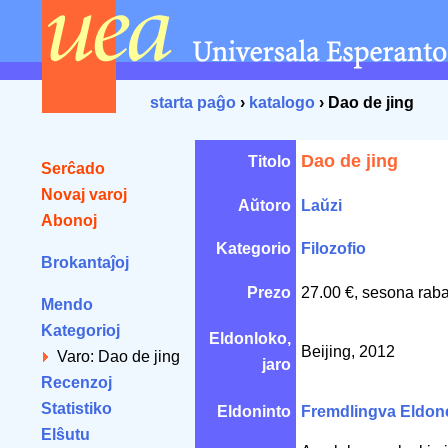
starta paĝo
›
katalogo
› Dao de jing
Dao de jing
Titolo
Serĉado
Novaj varoj
Aŭtoro
Laŭzi
Abonoj
Kategorio
Filozofio
Brokantaĵoj
Prezo
27.00 €, sesona raba
Mendo
Kategorioj
Eldonloko,
Beijing, 2012
Varo: Dao de jing
jaro
Recenzoj
Statistiko
Eldoninto
Fremdlingva Eldon
Elŝutu