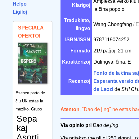
Ampleksa verko kiu in
Helpo
Klarigoj
la ĉina popolo.
Ligiloj
Tradukisto,
Wang Chongfang
/ 
SPECIALA
lingvo
OFERTO!
ISBN/ISSN
9787119074252
Formato
219 paĝoj, 21 cm
Karakterizoj
Dulingva: ĉina, E
Fonto de la ĉina sa
Recenzoj
Esperanta versio d
de Laozi
de
SHI CH
Esenca parto de
ĉiu UK estas la
muziko. Grupo
Atenton
, "Dao de jing" ne estas ha
Sepa
Via opinio pri
Dao de jing
kaj
Asorti
Via pritakso (ne pli ol 250 signoj, uzu