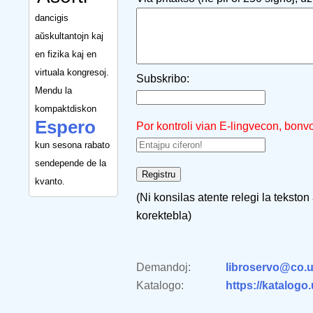
dancigis
aŭskultantojn kaj
en fizika kaj en
virtuala kongresoj.
Subskribo:
Mendu la
kompaktdiskon
Espero
Por kontroli vian E-lingvecon, bonv
kun sesona rabato
sendepende de la
kvanto.
(Ni konsilas atente relegi la tekston
korektebla)
Demandoj:
libroservo@co.u
Katalogo:
https://katalogo