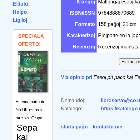
Klarigoj
Mallongaj eseoj ka
Elŝutu
Helpo
ISBN/ISSN
9784888870689
Ligiloj
Formato
158 paĝoj, 21 cm
Karakterizoj
Plejparte en la ja
SPECIALA
OFERTO!
Recenzoj
Recenzoj mankas.
Via opinio pri
Eseoj pri paco kaj E
Demandoj:
libroservo@co.u
Esenca parto de
Katalogo:
https://katalogo
ĉiu UK estas la
muziko. Grupo
Sepa
starta paĝo
::
kontaktu nin
kaj