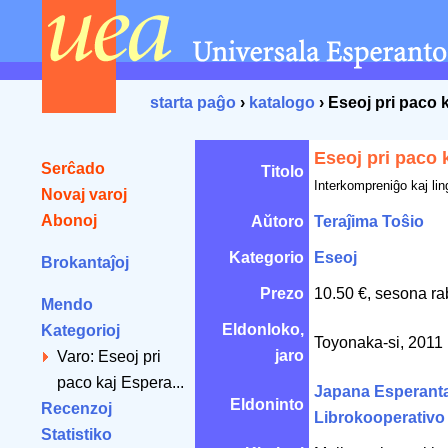
starta paĝo
›
katalogo
› Eseoj pri paco 
Eseoj pri paco 
Serĉado
Titolo
Interkompreniĝo kaj li
Novaj varoj
Abonoj
Aŭtoro
Teraĵima Toŝio
Kategorio
Eseoj
Brokantaĵoj
Prezo
10.50 €, sesona ra
Mendo
Eldonloko,
Kategorioj
Toyonaka-si, 2011
jaro
Varo: Eseoj pri
paco kaj Espera...
Japana Esperant
Eldoninto
Recenzoj
Librokooperativo
Statistiko