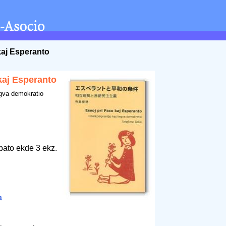
kaj Esperanto
kaj Esperanto
ngva demokratio
bato ekde 3 ekz.
a