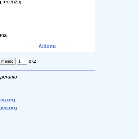
j recenzoj.
pana
Aldonu
ekz.
speranto
ea.org
.uea.org