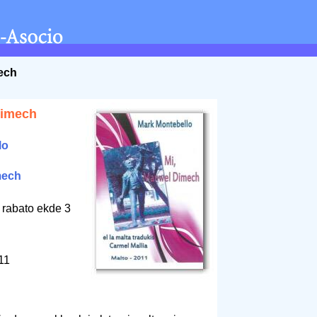
ech
Dimech
lo
mech
 rabato ekde 3
011