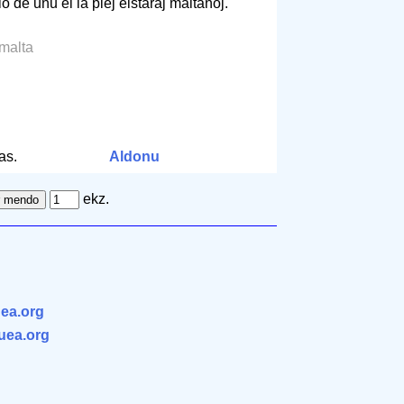
o de unu el la plej elstaraj maltanoj.
 malta
m
as.
Aldonu
ekz.
ea.org
.uea.org