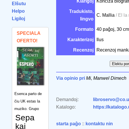
Klarigoj
Konciza biografi
Elŝutu
Helpo
Tradukisto,
C. Mallia
/ El la
Ligiloj
lingvo
Formato
40 paĝoj, 30 c
SPECIALA
Karakterizoj
Ilus
OFERTO!
Recenzoj
Recenzoj mank
Via opinio pri
Mi, Manwel Dimech
Esenca parto de
Demandoj:
libroservo@co.u
ĉiu UK estas la
Katalogo:
https://katalogo
muziko. Grupo
Sepa
starta paĝo
::
kontaktu nin
kaj