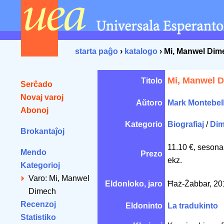
starta paĝo
›
katalogo
› Mi, Manwel Dim
Mi, Manwel 
Titolo
Serĉado
Novaj varoj
Aŭtoro
Mark Montebel
Abonoj
Kategorio
Biografiaj
/
Di
Brokantaĵoj
11.10 €, sesona
Mendo
Prezo
ekz.
Kategorioj
Varo: Mi, Manwel
Eldonloko, jaro
Ħaż-Żabbar, 2
Dimech
Recenzoj
Eldoninto
La tradukinto
Statistiko