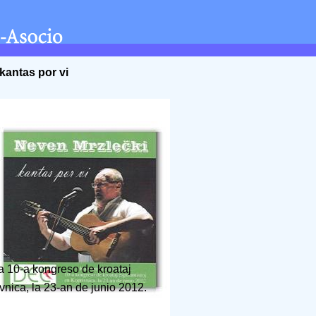
kantas por vi
la 10-a kongreso de kroataj
vnica, la 23-an de junio 2012.