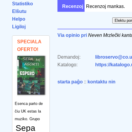
Statistiko
Recenzoj
Recenzoj mankas.
Elŝutu
Helpo
Ligiloj
Via opinio pri
Neven Mrzlečki kanta
SPECIALA
OFERTO!
Demandoj:
libroservo@co.u
Katalogo:
https://katalogo
starta paĝo
::
kontaktu nin
Esenca parto de
ĉiu UK estas la
muziko. Grupo
Sepa