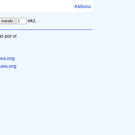
Aldonu
ekz.
s por vi
ea.org
.uea.org