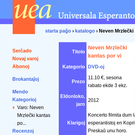
starta paĝo
›
katalogo
› Neven Mrzlečki 
Neven Mrzlečki
Serĉado
Titolo
kantas por vi
Novaj varoj
Abonoj
Kategorio
DVD-oj
11.10 €, sesona
Brokantaĵoj
Prezo
rabato ekde 3 ekz.
Mendo
Eldonloko,
Kategorioj
2012
jaro
Varo: Neven
Koncerto filmita dum 
Mrzlečki kantas
Klarigoj
esperantistoj en Kopri
po...
Preskaŭ unu horo.
Recenzoj