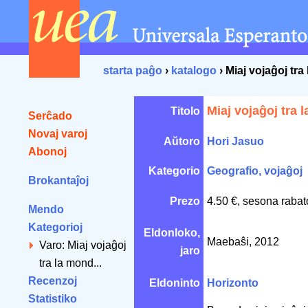
starta paĝo
›
katalogo
› Miaj vojaĝoj tr
Miaj vojaĝoj tra 
Titolo
Serĉado
Novaj varoj
Aŭtoro
Hori Jasuo
Abonoj
Kategorio
Geografio, vojaĝoj
Brokantaĵoj
Prezo
4.50 €, sesona rabat
Mendo
Kategorioj
Eldonloko,
Maebaŝi, 2012
Varo: Miaj vojaĝoj
jaro
tra la mond...
Recenzoj
Eldoninto
Horizonto
Statistiko