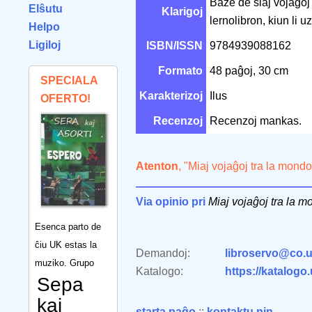
Baze de siaj vojaĝoj 
Elŝutu
Klarigoj
lernolibron, kiun li u
Helpo
Ligiloj
ISBN/ISSN
9784939088162
Formato
48 paĝoj, 30 cm
SPECIALA
Karakterizoj
Ilus
OFERTO!
Recenzoj
Recenzoj mankas.
Atenton
, "Miaj vojaĝoj tra la mond
Via opinio pri
Miaj vojaĝoj tra la 
Esenca parto de
ĉiu UK estas la
Demandoj:
libroservo@co.u
muziko. Grupo
Katalogo:
https://katalogo
Sepa
kaj
starta paĝo
::
kontaktu nin