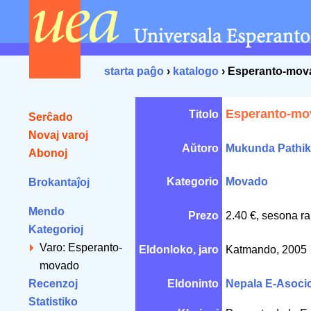
starta paĝo
›
katalogo
› Esperanto-mov
Esperanto-mo
Titolo
Serĉado
Novaj varoj
Aŭtoro
Mukunda Pathik
Abonoj
Kategorio
Movado
Brokantaĵoj
Mendo
Prezo
2.40 €, sesona ra
Kategorioj
Varo: Esperanto-
Eldonloko, jaro
Katmando, 2005
movado
Recenzoj
Eldoninto
Nepala E-Asoci
Statistiko