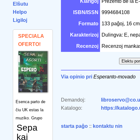
Klarigoj
Prezento de la E
Elŝutu
Helpo
ISBN/ISSN
9994684108
Ligiloj
Formato
133 paĝoj, 16 c
Karakterizoj
Dulingva: E, nep
SPECIALA
OFERTO!
Recenzoj
Recenzoj manka
Via opinio pri
Esperanto-movado
Demandoj:
libroservo@co.u
Esenca parto de
Katalogo:
https://katalogo
ĉiu UK estas la
muziko. Grupo
Sepa
starta paĝo
::
kontaktu nin
kaj