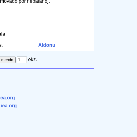
-movado por nepalanoj.
m
ala
s.
Aldonu
ekz.
ea.org
.uea.org