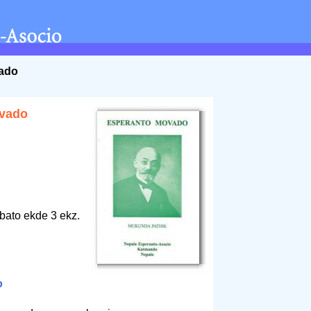
ado
vado
bato ekde 3 ekz.
o