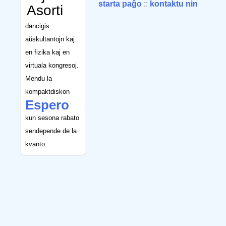
starta paĝo
::
kontaktu nin
Asorti
dancigis
aŭskultantojn kaj
en fizika kaj en
virtuala kongresoj.
Mendu la
kompaktdiskon
Espero
kun sesona rabato
sendepende de la
kvanto.