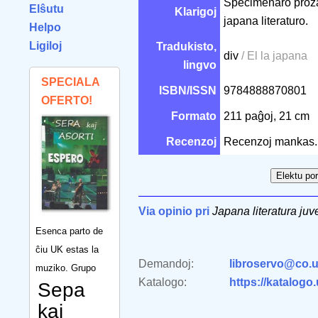
Specimenaro proza 
Elŝutu
Klarigoj
japana literaturo.
Helpo
Ligiloj
Tradukisto,
div
/ El la japana
lingvo
SPECIALA
ISBN/ISSN
9784888870801
OFERTO!
Formato
211 paĝoj, 21 cm
Recenzoj
Recenzoj mankas.
Via opinio pri
Japana literatura juv
Esenca parto de
ĉiu UK estas la
Demandoj:
libroservo@co.u
muziko. Grupo
Katalogo:
https://katalogo
Sepa
kaj