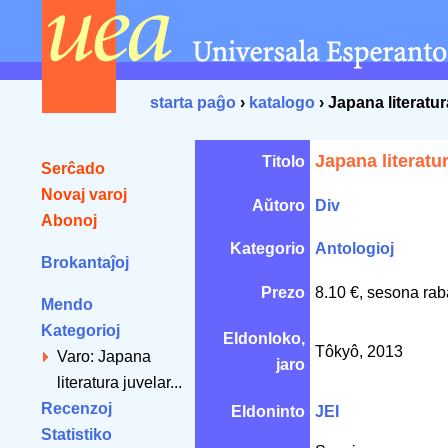
starta paĝo
›
katalogo
› Japana literatur
Japana literatu
Titolo
Serĉado
Novaj varoj
Aŭtoro
Div
Abonoj
Kategorio
Antologioj
Brokantaĵoj
Prezo
8.10 €, sesona rab
Mendo
Kategorioj
Eldonloko,
Tôkyô, 2013
Varo: Japana
jaro
literatura juvelar...
Recenzoj
Eldoninto
JEI
Statistiko