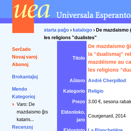
starta paĝo
›
katalogo
› De mazdaismo ĝi
les religions "dualistes"
De mazdaismo ĝi
Serĉado
la "dualismaj" rel
Novaj varoj
Titolo
mazdéisme au ca
Abonoj
les religions "du
Brokantaĵoj
Aŭtoro
André Cherpillod
Mendo
Kategorio
Religio
Kategorioj
Prezo
3.00 €, sesona rabat
Varo: De
mazdaismo ĝis
Eldonloko,
Courgenard, 2014
kataris...
jaro
Recenzoj
Eldoninto
La Blanchetière