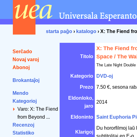
starta paĝo
›
katalogo
› X: The Fiend f
X: The Fiend f
Serĉado
Space / The Wa
Titolo
Novaj varoj
The Late Night Double
Abonoj
Kategorio
DVD-oj
Brokantaĵoj
Prezo
7.50 €, sesona rab
Mendo
Eldonloko,
Kategorioj
2014
jaro
Varo: X: The Fiend
from Beyond ...
Eldoninto
Saint Euphoria P
Recenzoj
Du hororfilmoj laŭ 
Klarigoj
Statistiko
subtitolitaj en E-o.