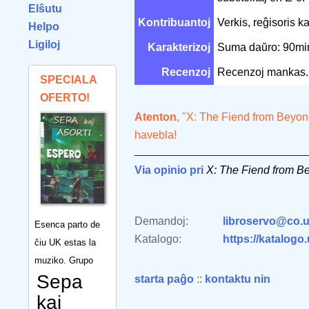
Elŝutu
Kontribuantoj
Verkis, reĝisoris 
Helpo
Ligiloj
Karakterizoj
Suma daŭro: 90m
Recenzoj
Recenzoj mankas.
SPECIALA
OFERTO!
Atenton
, "X: The Fiend from Beyon
havebla!
Via opinio pri
X: The Fiend from B
Demandoj:
libroservo@co.u
Esenca parto de
Katalogo:
https://katalogo
ĉiu UK estas la
muziko. Grupo
Sepa
starta paĝo
::
kontaktu nin
kaj