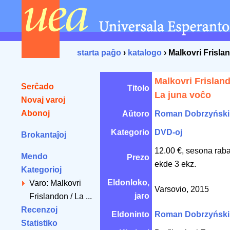
starta paĝo
›
katalogo
› Malkovri Frisla
Malkovri Frisland
Serĉado
Titolo
La juna voĉo
Novaj varoj
Abonoj
Aŭtoro
Roman Dobrzyński
Kategorio
DVD-oj
Brokantaĵoj
12.00 €, sesona rab
Mendo
Prezo
ekde 3 ekz.
Kategorioj
Eldonloko,
Varo: Malkovri
Varsovio, 2015
jaro
Frislandon / La ...
Recenzoj
Eldoninto
Roman Dobrzyński
Statistiko