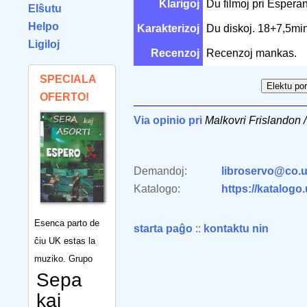
Klarigoj
Du filmoj pri Espera
Elŝutu
Helpo
Karakterizoj
Du diskoj. 18+7,5mi
Ligiloj
Recenzoj
Recenzoj mankas.
SPECIALA
OFERTO!
Via opinio pri
Malkovri Frislandon 
Demandoj:
libroservo@co.u
Katalogo:
https://katalogo
Esenca parto de
starta paĝo
::
kontaktu nin
ĉiu UK estas la
muziko. Grupo
Sepa
kaj