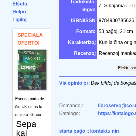
Tradukisto,
Elŝutu
Z. Ŝibajama
/ El 
lingvo
Helpo
Ligiloj
ISBN/ISSN
9784930785626
Formato
53 paĝoj, 21 cm
SPECIALA
Karakterizoj
Kun la ĉina origi
OFERTO!
Recenzoj
Recenzoj manka
Via opinio pri
Dek bildoj de bovpaŝ
Esenca parto de
Demandoj:
libroservo@co.u
ĉiu UK estas la
Katalogo:
https://katalogo
muziko. Grupo
Sepa
kaj
starta paĝo
::
kontaktu nin