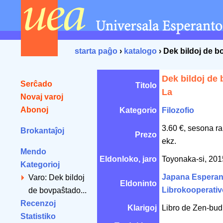
starta paĝo
›
katalogo
› Dek bildoj de b
Dek bildoj de
Serĉado
Titolo
La
Novaj varoj
Abonoj
Kategorio
Filozofio
3.60 €, sesona r
Brokantaĵoj
Prezo
ekz.
Mendo
Eldonloko, jaro
Toyonaka-si, 20
Kategorioj
Japana Esperan
Varo: Dek bildoj
Eldoninto
Librokooperativ
de bovpaŝtado...
Recenzoj
Klarigoj
Libro de Zen-budh
Statistiko