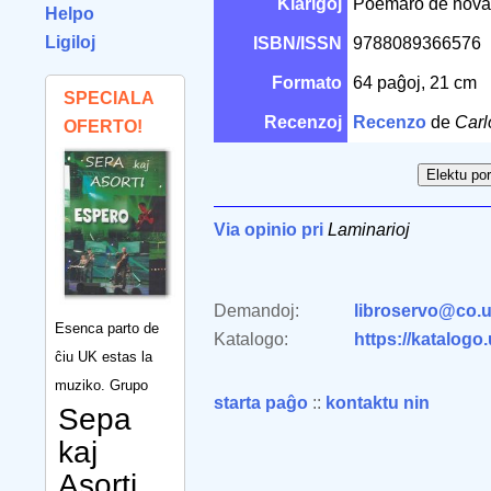
Klarigoj
Poemaro de nova (
Helpo
Ligiloj
ISBN/ISSN
9788089366576
Formato
64 paĝoj, 21 cm
SPECIALA
Recenzoj
Recenzo
de
Carl
OFERTO!
Via opinio pri
Laminarioj
Demandoj:
libroservo@co.u
Esenca parto de
Katalogo:
https://katalogo
ĉiu UK estas la
muziko. Grupo
starta paĝo
::
kontaktu nin
Sepa
kaj
Asorti