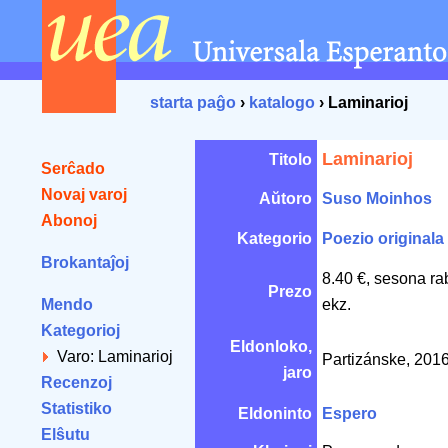
starta paĝo
›
katalogo
› Laminarioj
Laminarioj
Titolo
Serĉado
Novaj varoj
Aŭtoro
Suso Moinhos
Abonoj
Kategorio
Poezio originala
Brokantaĵoj
8.40 €, sesona ra
Prezo
Mendo
ekz.
Kategorioj
Eldonloko,
Varo: Laminarioj
Partizánske, 201
jaro
Recenzoj
Statistiko
Eldoninto
Espero
Elŝutu