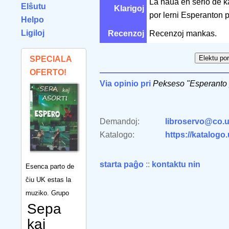
La naŭa en serio de kar
Elŝutu
Klarigoj
por lerni Esperanton 
Helpo
Ligiloj
Recenzoj
Recenzoj mankas.
SPECIALA
OFERTO!
Via opinio pri
Pekseso "Esperanto 
Demandoj:
libroservo@co.u
Katalogo:
https://katalogo
starta paĝo
::
kontaktu nin
Esenca parto de
ĉiu UK estas la
muziko. Grupo
Sepa
kaj