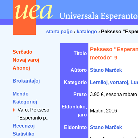
starta paĝo
›
katalogo
› Pekseso "Esper
Pekseso "Esperant
Serĉado
Titolo
metodo" 9
Novaj varoj
Abonoj
Aŭtoro
Stano Marček
Brokantaĵoj
Kategorio
Lerniloj, vortaroj
,
Lu
Mendo
Prezo
3.90 €, sesona rabato
Kategorioj
Eldonloko,
Varo: Pekseso
Martin, 2016
jaro
"Esperanto p...
Recenzoj
Eldoninto
Stano Marček
Statistiko