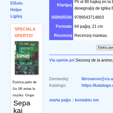
Pli ol 90 hajkoj en la
Elŝutu
Klarigoj
desegnaĵoj de Iglika
Helpo
Ligiloj
ISBN/ISSN
9789543714803
Formato
64 paĝoj, 21 cm
SPECIALA
Recenzoj
Recenzoj mankas.
OFERTO!
Via opinio pri
Sezonoj de la animo,
Demandoj:
libroservo@co.u
Esenca parto de
Katalogo:
https://katalogo
ĉiu UK estas la
muziko. Grupo
starta paĝo
::
kontaktu nin
Sepa
kaj