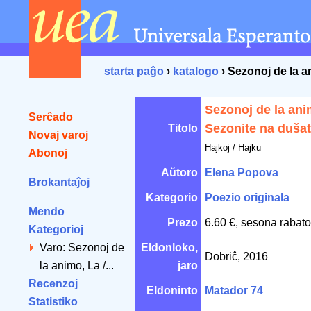
starta paĝo
›
katalogo
› Sezonoj de la a
Sezonoj de la ani
Serĉado
Sezonite na duša
Titolo
Novaj varoj
Hajkoj / Hajku
Abonoj
Aŭtoro
Elena Popova
Brokantaĵoj
Kategorio
Poezio originala
Mendo
Prezo
6.60 €, sesona rabato
Kategorioj
Varo: Sezonoj de
Eldonloko,
Dobriĉ, 2016
la animo, La /...
jaro
Recenzoj
Eldoninto
Matador 74
Statistiko