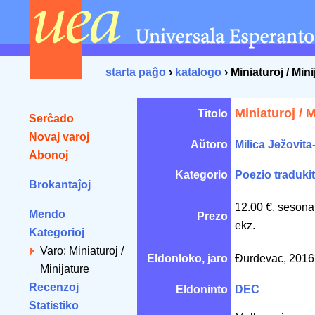
starta paĝo
›
katalogo
› Miniaturoj / Mini
Miniaturoj / M
Titolo
Serĉado
Novaj varoj
Aŭtoro
Milica Ježovit
Abonoj
Kategorio
Poezio traduki
Brokantaĵoj
12.00 €, sesona
Mendo
Prezo
ekz.
Kategorioj
Varo: Miniaturoj /
Eldonloko, jaro
Đurđevac, 201
Minijature
Recenzoj
Eldoninto
DEC
Statistiko