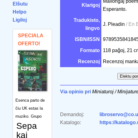
Mallongaj poemoj
Elŝutu
Klarigoj
Esperanto.
Helpo
Ligiloj
Tradukisto,
J. Pleadin
/ En 
lingvo
SPECIALA
ISBN/ISSN
978953584184
OFERTO!
Formato
118 paĝoj, 21 
Recenzoj
Recenzoj mank
Via opinio pri
Miniaturoj / Minijatur
Esenca parto de
ĉiu UK estas la
Demandoj:
libroservo@co.u
muziko. Grupo
Katalogo:
https://katalogo
Sepa
kaj