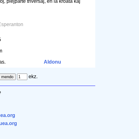
, plejparte triversaj, en la kroata kaj
Esperanton
5
cm
as.
Aldonu
ekz.
e
ea.org
.uea.org