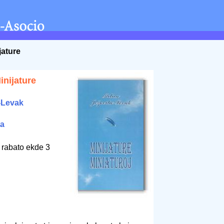
jature
inijature
a-Levak
ta
 rabato ekde 3
6